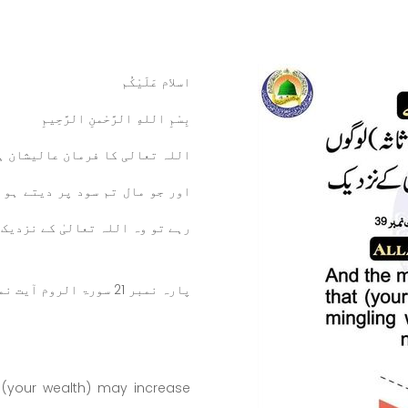
اسلام عَلَيْكُم
بِسْمِ اللهِ الرَّحْمنِ الرَّحِيمِ
اللہ تعالی کا فرمان عالیشان ہے
اور جو مال تم سود پر دیتے ہو 
رہے تو وہ اللہ تعالیٰ کے نزدیک
پارہ نمبر 21 سورۃ الروم آیت نمبر 39
 (your wealth) may increase