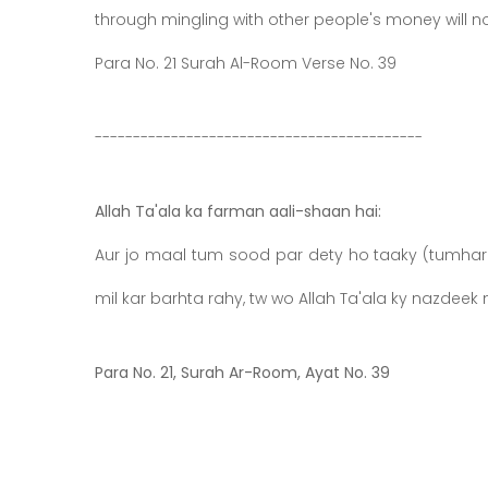
through mingling with other people's money will no
Para No. 21 Surah Al-Room Verse No. 39
-------------------------------------------
Allah Ta'ala ka farman aali-shaan hai:
Aur jo maal tum sood par dety ho taaky (tumha
Para No. 21, Surah Ar-Room, Ayat No. 39