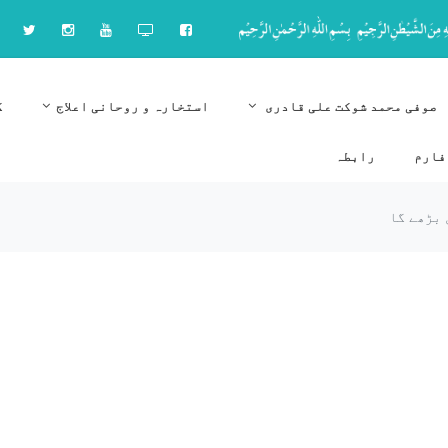
صوفی محمد شوکت علی قادری
استخارہ و روحانی اعلاج
ک
فارم
رابطہ
 بڑھے گا