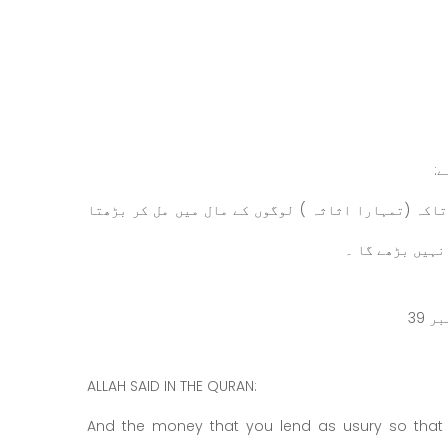
:
تاکہ (تمہارا اثاثہ ) لوگوں کے مال میں مل کر بڑھتا
 نہیں بڑھے گا ۔
ALLAH SAID IN THE QURAN:
And the money that you lend as usury so that