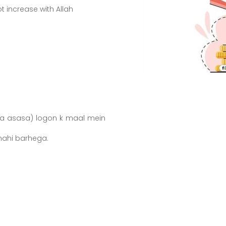
t increase with Allah
ra asasa) logon k maal mein
mil kar barhta rahy, tw wo Allah Ta'ala ky nazdeek nahi barhega.