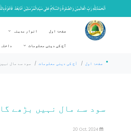
صفحۂ اول
انوار مدینہ
آج کی دینی معلومات
داخلہ 
صفحۂ اول
/
آج کی دینی معلومات
/
سود سے مال نہیں
سود سے مال نہیں بڑھے گا
20 Oct, 2024