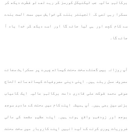
برکاتہم عالیہ جب ٹیکنیکل کورسز کر رہے تھے تو فطرت دیکھ کر
مسکرا رہی تھی کہ انجینئر بننے کی خواہش میں مست الست بندے
سے کام کچھ اور ہی لیا جائے گا اور اسے دیکھ کر خدا یاد آ
جائے گا۔
آپ روزانہ بیس گھنٹے سخت محنت کیساتھ چہرے پر مسکراہٹ سجائے
مصروف عمل رہتے ہیں۔ اپنی دینی مصروفیات کیساتھ ساتھ الحاج
صوفی محمد شوکت علی قادری دامت برکاتہم عالیہ ایک کامیاب
بزنس مین بھی ہیں۔ آپ ہمیشہ اپنے کام میں محنت کے عادی، سوجھ
بوجھ اور زودفہم واقع ہوئے ہیں۔ اپنے عظیم مقصد کی مالی
ضروریات پوری کرنے کے لیے انہیں اپنے کاروبار میں سخت محنت