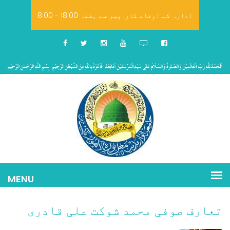
8.00 - 18.00 ادارہ کے اوقات کار: پیر سے ہفتہ
تعارف صوفی محمد شوکت علی قادری