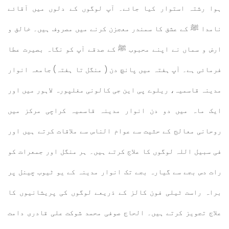
ہوا رشتہ استوار کیا جائے۔ آپ لوگوں کے دلوں میں آقائے
نامدا ﷺ کے عشق کا سمندر معجزن کرنے میں مصروف ہیں۔ خالق و
ارض و سماں نے اپنے محبوب ﷺ کے صدقے آپ کو نگاہ بصیرت عطا
فرمائی ہے۔ آپ ہفتہ میں پانچ دن ( منگل تا ہفتہ) جامعہ انوار
مدینہ قاسمیہ، ریلوے پی این جی کالونی مغلپورہ لاہور میں اور
ایک ماہ میں دو دن انوار مدینہ قاسمیہ کراچی مرکز میں
روحانی معالج کے حثیت سے عوام الناس سے ملاقات کرتے ہیں اور
فی سبیل اللہ لوگوں کا علاج کرتے ہیں۔ ہر منگل اور جمعرات کو
رات دس بجے سے گیارہ بجے تک انوار مدینہ کے یو ٹیوب چینل پر
براہ راست ٹیلی فون کالز کے ذریعے لوگوں کی پریشانیوں کا
علاج تجویز کرتے ہیں۔ الحاج صوفی محمد شوکت علی قادری دامت