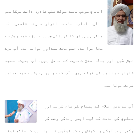
الحاج صوفی محمد شوکت علی قادری دامت برکاتہم
عالیہ ادارہ جامعہ انوار مدینہ قاسمیہ کے
بانی ہیں۔ ان کا نورانی چہرہ دارز سفید ریش سے
سجا ہوا ہے۔ جسم صحت منداور توانہ ہے۔ آپ بڑے
خوش طبع اور بذلہ سنج شخصیت کے حامل ہیں۔ آپ ہمیشہ سفید
شلوار سوٹ زیب تن کرتے ہیں۔ آپ کے سر پر ہمیشہ سفید عمامہ
شریف ہوتا ہے۔
آپ نے دین اسلام کے پیغام کو عام کرنے اور
مخلوق کی خدمت کے لیے اپنی زندگی وقف کر
رکھی ہے۔ آپکی یہ کوشش ہے کہ لوگوں کا اپنے رب کے ساتھ ٹوٹا