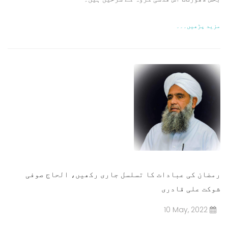
مزید پڑھیں۔۔۔
رمضان کی عبادات کا تسلسل جاری رکھیں، الحاج صوفی
شوکت علی قادری
10 May, 2022