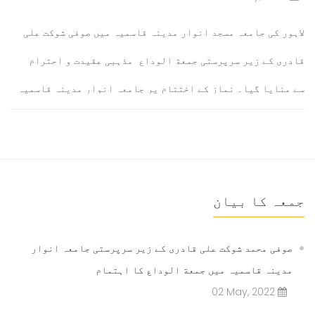
لاہور کی جامعہ مسجد انوار مدینہ قاسمیہ میں صوفی شوکت علی
قادری کے زیر سرپرستی جمعة الوداع مذہبی عقیدت و احترام
سے منایا گیا۔ نماز کے اختتام پر جامعہ انوار مدینہ قاسمیہ
کے سرپرست اعلٰی الحاج صوفی محمد شوکت علی قادری صاحب نے
اپنے رقت انگیز انداز میں دعا فرمائی
مزید پڑھیں۔۔۔
جمعہ کا بیان
صوفی محمد شوکت علی قادری کے زیر سرپرستی جامعہ انوار
مدینہ قاسمیہ میں جمعة الوداع کا اہتمام
02 May, 2022