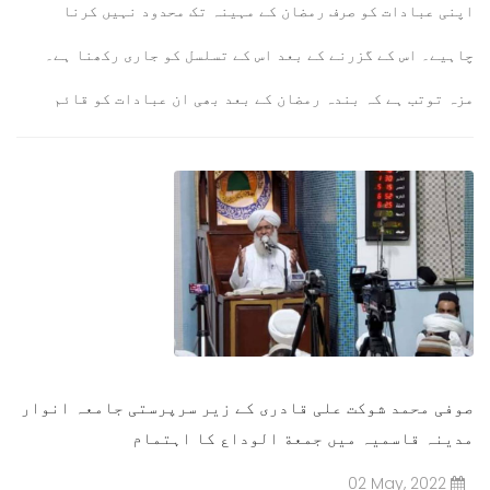
اپنی عبادات کو صرف رمضان کے مہینہ تک محدود نہیں کرنا
چاہیے۔ اس کے گزرنے کے بعد اس کے تسلسل کو جاری رکھنا ہے۔
مزہ توتب ہے کہ بندہ رمضان کے بعد بھی ان عبادات کو قائم
رکھے اور استقامت اختیار کرے۔
مزید پڑھیں۔۔۔
صوفی محمد شوکت علی قادری کے زیر سرپرستی جامعہ انوار
مدینہ قاسمیہ میں جمعة الوداع کا اہتمام
02 May, 2022