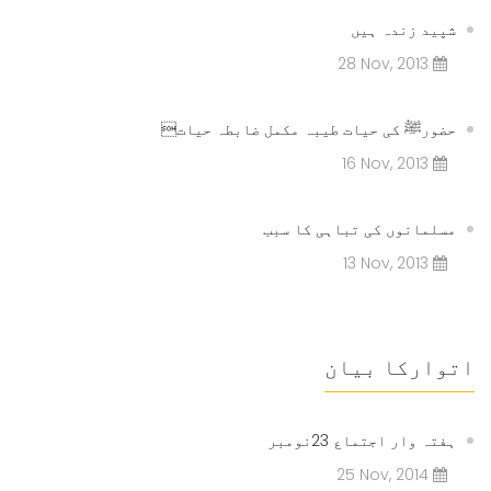
شپید زندہ ہیں
28 Nov, 2013
حضورﷺ کی حیات طیبہ مکمل ضابطہ حیات
16 Nov, 2013
مسلمانوں کی تباہی کا سبب
13 Nov, 2013
اتوارکا بیان
ہفتہ وار اجتماع 23نومبر
25 Nov, 2014