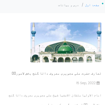
صفحۂ اول
/
درس و بیانات
تعارف حضرت علی ھجویری معروف داتا گنج بخش لاھوریؒ
15 Sep, 2022
امام الاولیا سلطان الاصفیا شیخ علی ھجویری معروف داتا گنج
بخش لاھوریؒ اس قدسی گروہ کے سرخیل ہیں۔