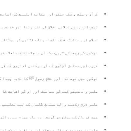
قرآن و سنت ، فقہ حنفی اور عقائد اہلسنت کی اشاعت
نوجوانوں میں اسلامی اخلاق کی نشو ونما اور خدمت م
اسلام اور ملک کے خلاف اٹھنے والے فتنوں کو روکنا۔
لوگوں کی روحانی تربیت کے لیے اجتماعات منعقد کر
غریب اور مستحق لوگوں کے لیے رفاعی اداروں کا قیا
لوگوں میں خوف خدا اور عشق رسول ﷺ کا جذبہ پیدا ک
علمی و تحقیقی کتب کی تصانیف اور ان کی اشاعت کا 
علمی ذوق رکھنے والے مستحق طلبای کے لیے تعلیمی و
عید قربان کے موقع پر گوشت اور ماہ صیام میں راشن
علماء، مدرسین ، مفتی، محقق اور مبلغین اسلام تیا