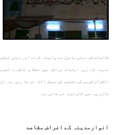
طالبات کو دینی ماحول سے وابستہ کرنے اور دینی تعلیم 
مدینہ کے زیر اہتمام مراکز میں حفظ و ناظرہ، تجوی
القرآن کورس کی تعلیم فی سبیل اللہ دی جا رہی ہے۔ ان 
سازی پر بھی خاص توجہ دی جاتی ہے۔
انوارمدینہ کے اغراض مقاصد