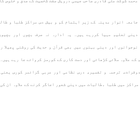
محمد شوکت علی قادری صاحب جیسی درویش صفت شخصیت کے صدق و خلوص کا
جامعہ انوار مدینہ کے زیر اہتمام کم و بیش دس مراکز طلبا و طال
دینی تعلیم مہیا کررہے ہیں۔ یہ ادارہ نہ صرف بچوں اور بچیوں
نوجوانوں اور دینی بہنوں میں بھی قرآن و حدیث کی روشنی پھیلا ر
کے علاوہ سلائی کڑھائی اور دست کاری کے کورسز کروائے جا رہے ہیں۔
دوقرات، ترجمہ و تفسیر، درس نظامی اور عربی گرائمر کورس یعنی 
مراکز میں طلبا ءطالبات میں دینی شعور اجاگر کرنے کے علاوہ ان کی