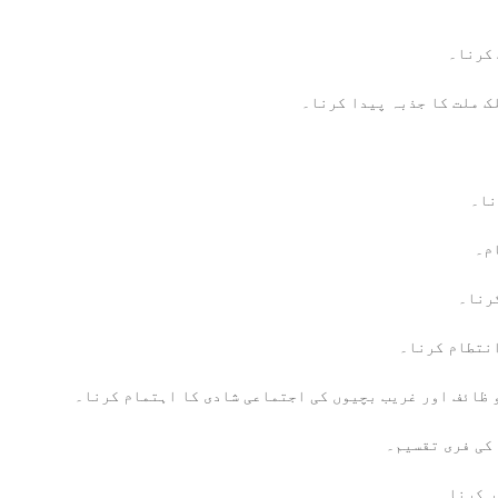
 کرنا۔
لک ملت کا جذبہ پیدا کرنا۔
نا۔
م۔
رنا۔
انتطام کرنا۔
 ظائف اور غریب بچیوں کی اجتماعی شادی کا اہتمام کرنا۔
 کی فری تقسیم۔
ر کرنا۔