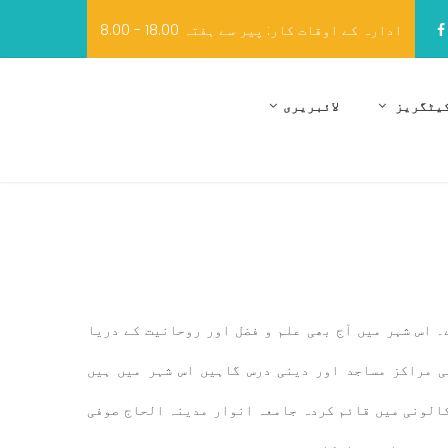
8.00 - 18.00 ادارہ کے اوقات کار: پیر سے ہفتہ
یٹگریز
لائبریری
ے۔ اس شہر میں آج بھی علم و فضل اور روحانیت کے دریا
ی مراکز مساجد اور دینی درس گاہیں اس شہر میں ہیں
 ، 1990 میں ریلوے پی این جی کالونی میں قائم کردہ جامعہ انوار مدینہ الحاج صوفی