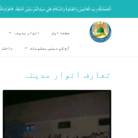
صفحۂ اول
انوار مدینہ
آج کی دینی معلومات
داخلہ 
تعارف انوار مدینہ