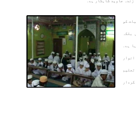
 زندہ جاوید شاہکار ہے۔
بات کو
 بلکہ
ہا ہے۔
 انوار
تعلیم
 کردار