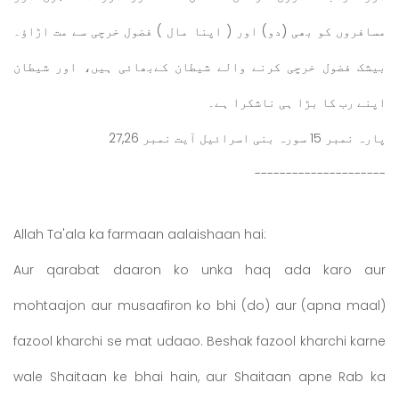
مسافروں کو بھی (دو) اور ( اپنا مال ) فضول خرچی سے مت اڑاؤ۔
بیشک فضول خرچی کرنے والے شیطان کےبھائی ہیں، اور شیطان
اپنے رب کا بڑا ہی ناشکرا ہے۔
پارہ نمبر 15 سورہ بنی اسرائیل آیت نمبر 27,26
---------------------
Allah Ta'ala ka farmaan aalaishaan hai:
Aur qarabat daaron ko unka haq ada karo aur
mohtaajon aur musaafiron ko bhi (do) aur (apna maal)
fazool kharchi se mat udaao. Beshak fazool kharchi karne
wale Shaitaan ke bhai hain, aur Shaitaan apne Rab ka