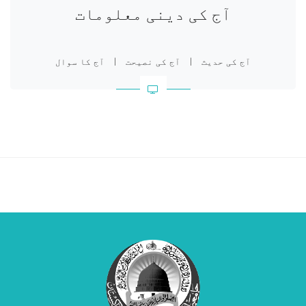
آج کی دینی معلومات
آج کی حدیث
|
آج کی نصیحت
|
آج کا سوال