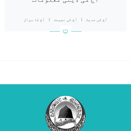
آج کی حدیث
|
آج کی نصیحت
|
آج کا سوال