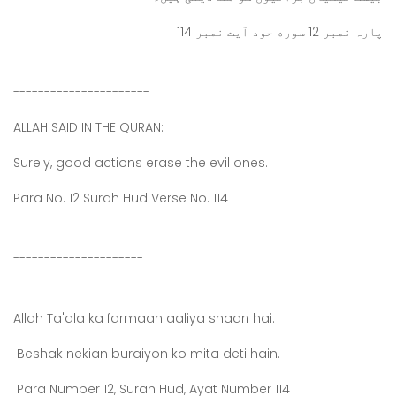
پارہ نمبر 12 سوره حود آیت نمبر 114
----------------------
ALLAH SAID IN THE QURAN:
Surely, good actions erase the evil ones.
Para No. 12 Surah Hud Verse No. 114
---------------------
Allah Ta'ala ka farmaan aaliya shaan hai:
Beshak nekian buraiyon ko mita deti hain.
Para Number 12, Surah Hud, Ayat Number 114