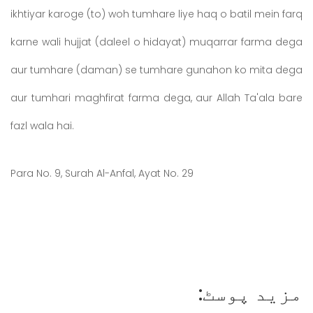
ikhtiyar karoge (to) woh tumhare liye haq o batil mein farq
karne wali hujjat (daleel o hidayat) muqarrar farma dega
aur tumhare (daman) se tumhare gunahon ko mita dega
aur tumhari maghfirat farma dega, aur Allah Ta'ala bare
fazl wala hai.
Para No. 9, Surah Al-Anfal, Ayat No. 29
مزید پوسٹ: