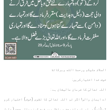
السلام عليكم ورحمة الله وبركاتة
خوف خدا اختیارکریں:
اللہ تعالیٰ کا فرمان عالیشان ہے :
اے ایمان والو! اگر تم اللہ تعالیٰ کا تقوی (خوف) اختیار کرو
گے (تو) وہ تمہارے لئے حق و باطل میں فرق کرنے والی حجت ( دلیل