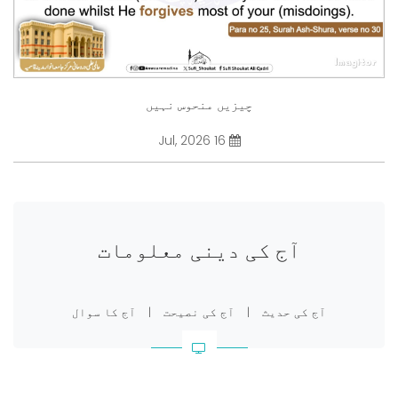
چیزیں منحوس نہیں
16 Jul, 2026
آج کی دینی معلومات
آج کی حدیث
|
آج کی نصیحت
|
آج کا سوال