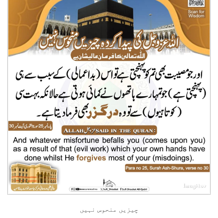
چیزیں منحوس نہیں