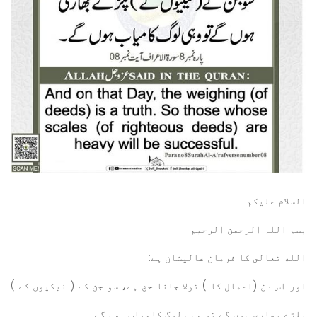
السلام عليكم
بسم اللہ الرحمن الرحيم
الله تعالى کا فرمان عالیشان ہے:
اور اس دن (اعمال کا ) تولا جانا حق ہے، سو جن کے ( نیکیوں کے )
پلڑے بھاری ہوں گے تو وہی لوگ کامیاب ہوں گے۔