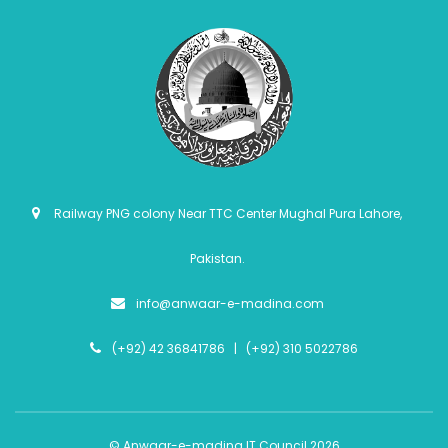
Railway PNG colony Near TTC Center Mughal Pura Lahore,
Pakistan.
info@anwaar-e-madina.com
(+92) 42 36841786 | (+92) 310 5022786
© Anwaar-e-madina IT Council 2026