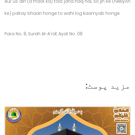
Aur us din (a'maal ka) tola jana haq hai, so jin ke (nekiyon
ke) palray bhaari honge to wahi log kaamyab honge.
Para No. 8, Surah Al-A'raf, Ayat No. 08
مزید پوسٹ: