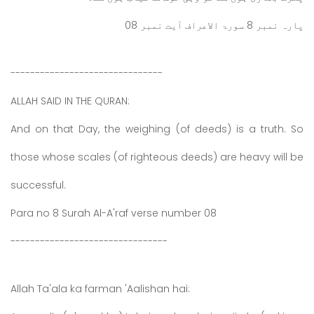
پارہ نمبر 8 سورۃ الاعراف آیت نمبر 08
-------------------------------
ALLAH SAID IN THE QURAN:
And on that Day, the weighing (of deeds) is a truth. So
those whose scales (of righteous deeds) are heavy will be
successful.
Para no 8 Surah Al-A'raf verse number 08
--------------------------------
Allah Ta'ala ka farman 'Aalishan hai: