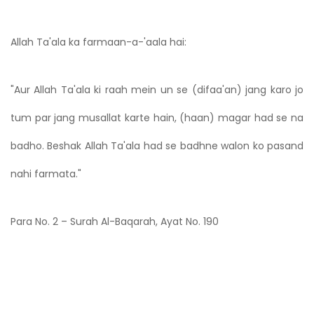
Allah Ta'ala ka farmaan-a-'aala hai:
"Aur Allah Ta'ala ki raah mein un se (difaa'an) jang karo jo
tum par jang musallat karte hain, (haan) magar had se na
badho. Beshak Allah Ta'ala had se badhne walon ko pasand
nahi farmata."
Para No. 2 – Surah Al-Baqarah, Ayat No. 190