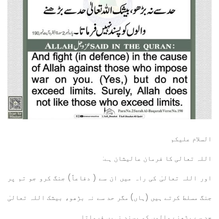
السلام عليكم
اللہ تعالی کا فرمان عالیشان ہے:
اور اللہ تعالیٰ کی راہ میں ان سے ( دفاعاً) جنگ کرو جو تم پر
جنگ مسلط کرتے ہیں (ہاں) مگر حد سے نہ بڑھو، بیشک اللہ تعالیٰ
حد سے بڑھنے والوں کو پسند نہیں فرماتاـ