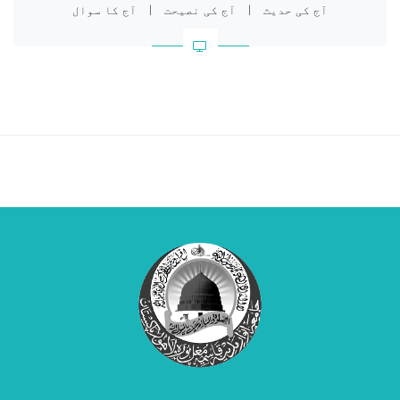
آج کی حدیث
|
آج کی نصیحت
|
آج کا سوال