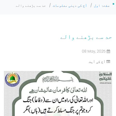
صفحۂ اول
/
آج کی دینی معلومات
/
حد سے بڑھنے والے
حد سے بڑھنے والے
08 May, 2025
آج کی آیت