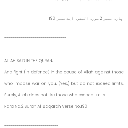
پارہ نمبر 2 سورۃ البقرہ آیت نمبر 190
-------------------------------
ALLAH SAID IN THE QURAN:
And fight (in defence) in the cause of Allah against those
who impose war on you. (Yes,) but do not exceed limits.
Surely, Allah does not like those who exceed limits.
Para No.2 Surah Al-Baqarah Verse No.190
---------------------------