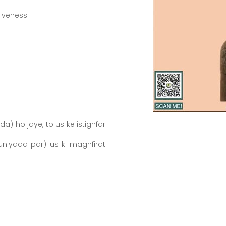
because of their regret, even before they seek forgiveness.
atam-un-Nabiyyin
) ho jaye, to us ke istighfar
buniyaad par) us ki maghfirat