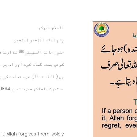
السلام عليكم
بِسْمِ اللهِ الرَّحْمنِ الرَّحِيمِ
حضور خاتم النبيين ﷺ نے ارشاد 
کوئی بندہ گناہ کرے اور اس پر ن
ہی ( اللہ تعالیٰ صرف ندامت کی ب
مستدرک للحاکم حدیث نمبر 1894
t, Allah forgives them solely