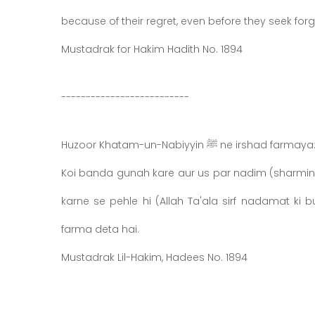
Mustadrak for Hakim Hadith No. 1894
--------------------------
Huzoor Kh ﷺ ne irshad farmaya:
Koi banda gunah kare aur us par nadim (sharminda
karne se pehle hi (Allah Ta'ala sirf nadamat ki 
farma deta hai.
Mustadrak Lil-Hakim, Hadees No. 1894