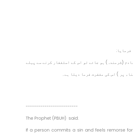
فرمایا:
ادم (شرمندہ) ہو جائے تو اس کے استغفار کرنے سے پہلے
ناء پر ) اس کی مغفرت فرما دیتا ہے۔
-------------------------
The Prophet (PBUH) said:
If a person commits a sin and feels remorse for i