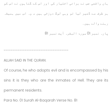
ہاں واقعی جس نے برائی اختیار کی اور اس کے گناہوں نے اس کو
ہر طرف سے گھیر لیا تو وہی لوگ دوزخی ہیں ، وہ اس میں ہمیشہ
رہنے والے ہیں۔
پارہ نمبر 01 سورۃ البقرہ آیت نمبر 81
-------------------------------------
ALLAH SAID IN THE QURAN:
Of course, he who adopts evil and is encompassed by his
sins it is they who are the inmates of Hell. They are its
permanent residents.
Para No. 01 Surah Al-Baqarah Verse No. 81