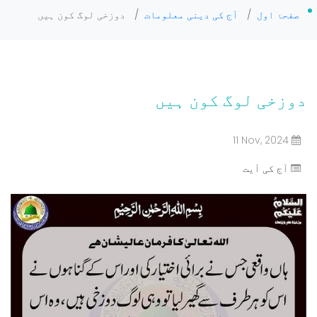
صفحۂ اول
/
آج کی دینی معلومات
/
دوزخی لوگ کون ہیں
دوزخی لوگ کون ہیں
11 Nov, 2024
آج کی آیت