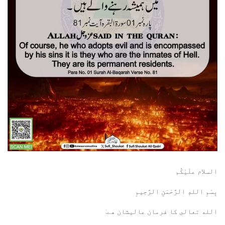
السلام علَيْكُم
بِسْمِ اللهِ الرَّحْمَنِ الرَّحِيمِ
الله تعالى کا فرمان عالیشان ھے: