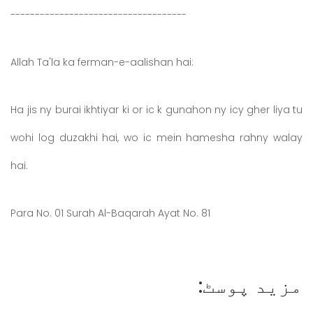
------------------------------------
Allah Ta'la ka ferman-e-aalishan hai:
Ha jis ny burai ikhtiyar ki or ic k gunahon ny icy gher liya tu
wohi log duzakhi hai, wo ic mein hamesha rahny walay
hai.
Para No. 01 Surah Al-Baqarah Ayat No. 81
مزید پوسٹ: