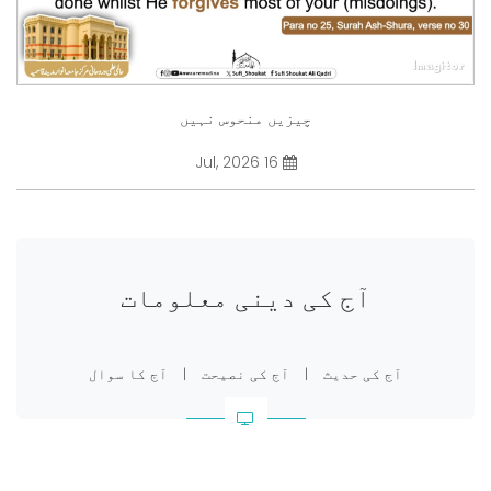
چیزیں منحوس نہیں
16 Jul, 2026
آج کی دینی معلومات
آج کی حدیث
|
آج کی نصیحت
|
آج کا سوال