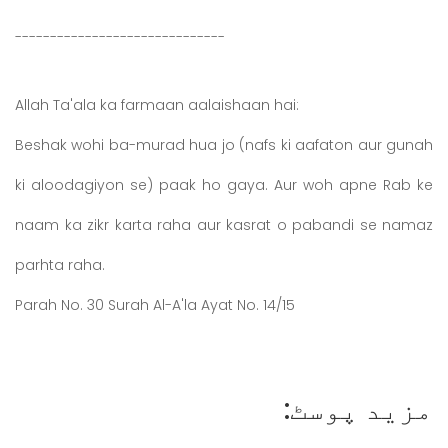
------------------------------
Allah Ta'ala ka farmaan aalaishaan hai:
Beshak wohi ba-murad hua jo (nafs ki aafaton aur gunah
ki aloodagiyon se) paak ho gaya. Aur woh apne Rab ke
naam ka zikr karta raha aur kasrat o pabandi se namaz
parhta raha.
Parah No. 30 Surah Al-A'la Ayat No. 14/15
مزید پوسٹ: