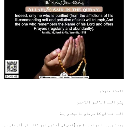
السلام عليكم
بِسْمِ اللهِ الرَّحْمنِ الرَّحِيمِ
اللہ تعالی کا فرمان عالیشان ہے:
بیشک وہی با مراد ہوا جو (نفس کی آفتوں اور گناہ کی آلودگیوں