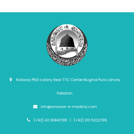
Railway PNG colony Near TTC Center Mughal Pura Lahore,
Pakistan.
info@anwaar-e-madina.com
(+92) 42 36841786 | (+92) 310 5022786