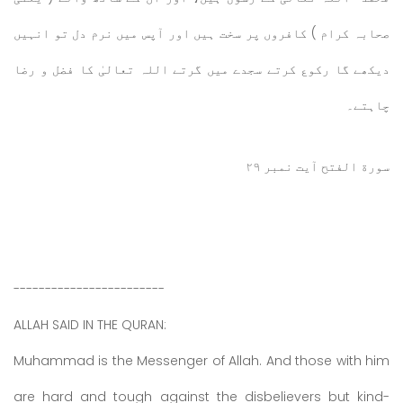
صحابہ کرام ) کافروں پر سخت ہیں اور آپس میں نرم دل تو انہیں
دیکھے گا رکوع کرتے سجدے میں گرتے اللہ تعالیٰ کا فضل و رضا
چاہتے۔
سورة الفتح آیت نمبر ۲۹
------------------------
ALLAH SAID IN THE QURAN:
Muhammad is the Messenger of Allah. And those with him
are hard and tough against the disbelievers but kind-