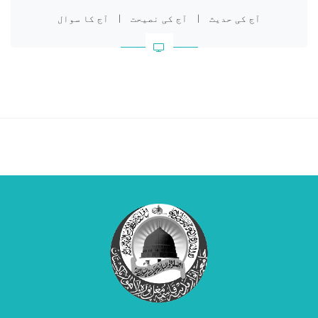
آج کی حدیث
|
آج کی نصیحت
|
آج کا سوال