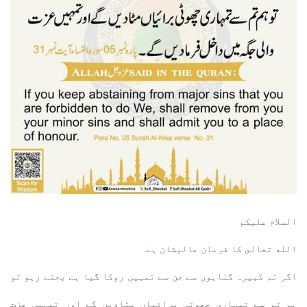
السلام عليكم
الله تعالى كا فرمان عالیشان ہے:
اگر تم کبیرہ گناہوں سے جن سے تمہیں روکا گیا ہے بجتے رہو تو
ہم تم سے تمہاری چھوٹی برائیاں مٹادیں گے اور تمہیں عزت