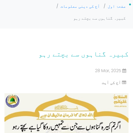
صفحۂ اول
/
آج کی دینی معلومات
/
کبیرہ گناہوں سے بچتے رہو
کبیرہ گناہوں سے بچتے رہو
28 Mar, 2025
آج کی آیت