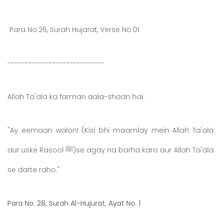
Para No.26, Surah Hujarat, Verse No.01
----------------------------
Allah Ta'ala ka farman aala-shaan hai:
"Ay eemaan walon! (Kisi bhi maamlay mein Allah Ta'ala
aur uske Rasool ﷺ)se agay na barha karo aur Allah Ta'ala
se darte raho."
Para No. 28, Surah Al-Hujurat, Ayat No. 1