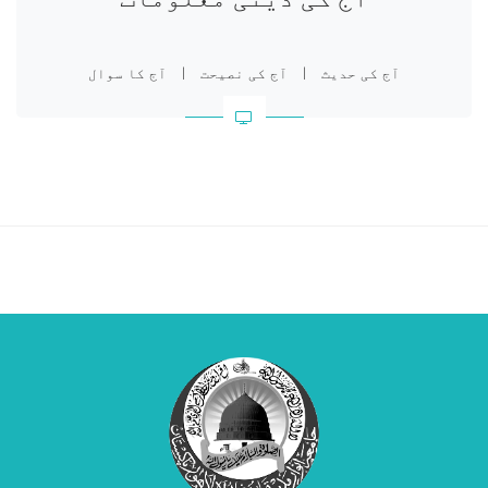
آج کی حدیث
|
آج کی نصیحت
|
آج کا سوال