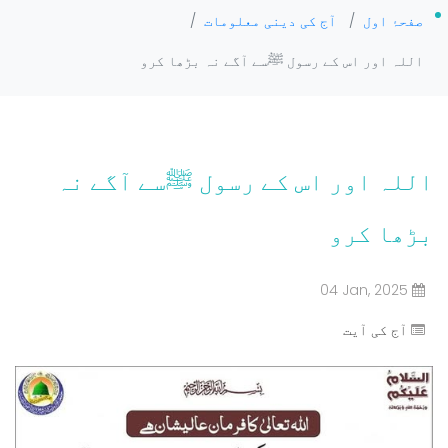
صفحۂ اول
/
آج کی دینی معلومات
/
اللہ اور اس کے رسول ﷺسے آگے نہ بڑھا کرو
اللہ اور اس کے رسول ﷺسے آگے نہ
بڑھا کرو
04 Jan, 2025
آج کی آیت