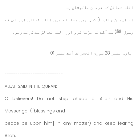
اللہ تعالیٰ کا فرمان عالیشان ہے:
اے ایمان والو! ( کسی بھی معاملے میں اللہ تعالیٰ اور اس کے
رسول ﷺ) سے آگے نہ بڑھا کرو اور اللہ تعالیٰ سے ڈرتے رہو۔
پارہ نمبر 28 سورۃ الحجرات آیت نمبر 01
---------------------------
ALLAH SAID IN THE QURAN:
O believers! Do not step ahead of Allah and His
Messenger ([blessings and
peace be upon him] in any matter) and keep fearing
Allah.