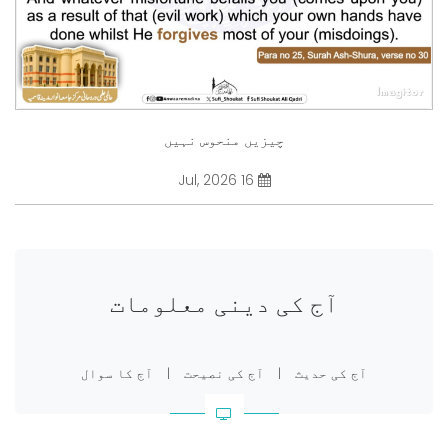
چیزیں منحوس نہیں
16 Jul, 2026
آج کی دینی معلومات
آج کی حدیث
|
آج کی نصیحت
|
آج کا سوال