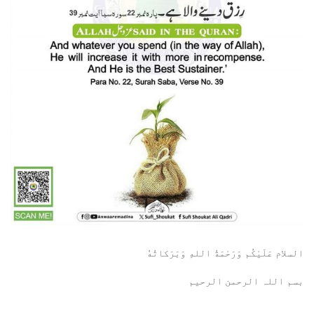
السلام عَلَيْكُم وَرَحْمَةُ اللهِ وَبَرَكاتُهُ
بسم اللہ الرحمن الرحيم