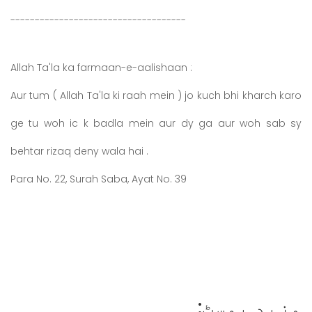
------------------------------------
Allah Ta'la ka farmaan-e-aalishaan :
Aur tum ( Allah Ta'la ki raah mein ) jo kuch bhi kharch karo
ge tu woh ic k badla mein aur dy ga aur woh sab sy
behtar rizaq deny wala hai .
Para No. 22, Surah Saba, Ayat No. 39
مزید پوسٹ: