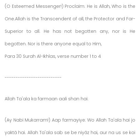
(O Esteemed Messenger!) Proclaim: He is Allah, Who is the
One.Allah is the Transcendent of all, the Protector and Far-
Superior to all. He has not begotten any, nor is He
begotten. Nor is there anyone equal to Him,
Para 30 Surah Al-Ikhlas, verse number 1 to 4
--------------------------
Allah Ta'ala ka farmaan aali shan hai:
(Ay Nabi Mukarram!) Aap farmayiye: Wo Allah Ta'ala hai jo
yaktā hai. Allah Ta'ala sab se be niyāz hai, aur na us se koi