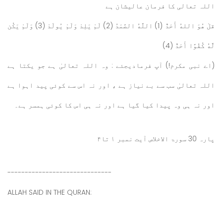
اللہ تعالی کا فرمان عالیشان ہے
قلْ هُوَ اللهُ أَحَدٌ (1) اللَّهُ الصَّمَدُ (2) لَمْ يَلِدْ وَلَمْ يُولَدْ (3) وَلَمْ يَكُن
لَّهُ كُفُوًا أَحَدٌ (4)
(اے نبی مکرم!) آپ فرمادیجئے : وہ اللہ تعالیٰ ہے جو یکتا ہے
اللہ تعالیٰ سب سے بے نیاز ہے ، اور نہ اس سے کوئی پید اہوا ہے
اور نہ ہی وہ پیدا کیا گیا ہے اور نہ ہی اس کا کوئی ہمسر ہے۔
پارہ 30 سورۃ الاخلاص آیت نمبر ۱ تا۴
------------------------------
ALLAH SAID IN THE QURAN: