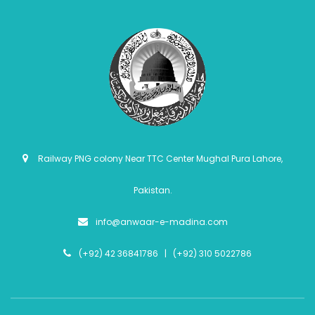
Railway PNG colony Near TTC Center Mughal Pura Lahore,
Pakistan.
info@anwaar-e-madina.com
(+92) 42 36841786 | (+92) 310 5022786