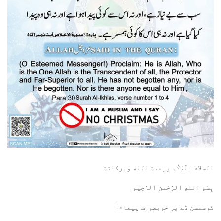
السلام عَلَيْكُم ورحمة الله وبركاتة
بِسْمِ اللهِ الرَّحْمنِ الرَّحِيمِ
كرسمسن ڈے پر خوبصورت پیغام !