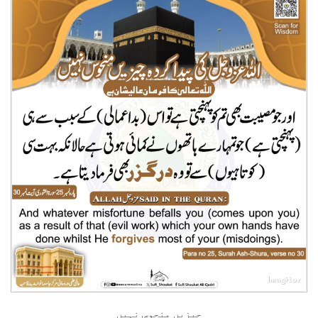
چیزیں منحوس نہیں