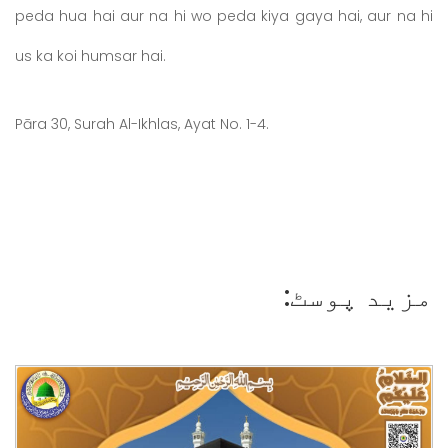
peda hua hai aur na hi wo peda kiya gaya hai, aur na hi
us ka koi humsar hai.
Pāra 30, Surah Al-Ikhlas, Ayat No. 1-4.
مزید پوسٹ: