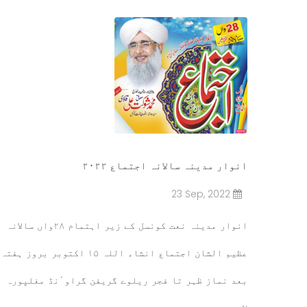
انوار مدینہ سالانہ اجتماع ۲۰۲۲
23 Sep, 2022
انوار مدینہ نعت کونسل کے زیر اہتمام ۲۸واں سالانہ
عظیم الشان اجتماع انشاء اللہ ۱۵ اکتوبر بروز ہفتہ
بعد نماز ظہر تا فجر ریلوے گریفن گراوٴنڈ مغلپورہ