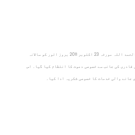
سالانہ اجتماع 2011 کی خواتین انتظامیہ کی دعوت الحمد اللہ مورخہ 23 اکتوبر 2011 بروز اتور کو سالانہ
علی قادری کی جانب سے خصوصی دعوت کا انتظام کیا گیا۔ اس
ی جانے والی خدمات کا خصوصی شکریہ ادا کیا۔