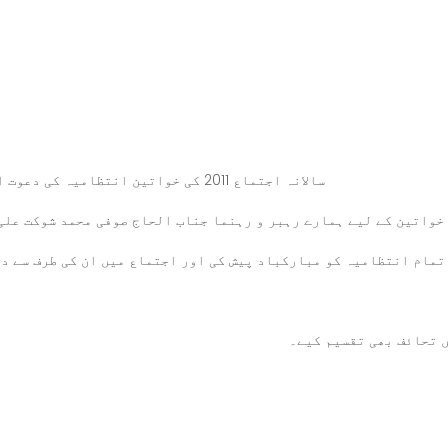
یں تمام خواتین کے لیے ہمارے رہبر و رہنما جناب الحاج صوفی محمد شوکت 
تمام انتظامیہ کو مبارکباد پیش کی اور اجتماع میں ان کی طرف سے د
ں تحائف بھی تقسیم کیے۔