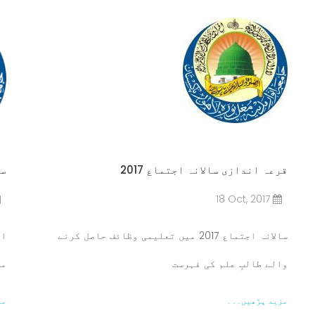
قرعہ اندازی سالانہ اجتماع 2017
سالا
18 Oct, 2017
سالانہ اجتماع 2017 میں تعلیمی وظائف حاصل کرنے
والے طالبِ علم کی فہرست
مخ
مزید پڑھیں۔۔۔
مز