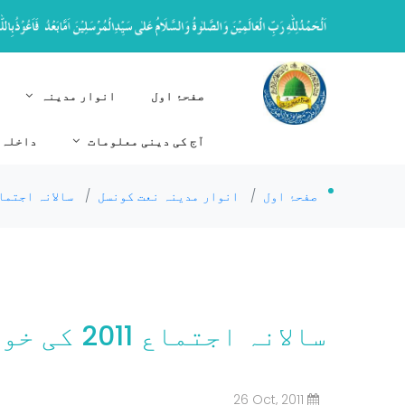
صفحۂ اول
انوار مدینہ
آج کی دینی معلومات
داخلہ 
صفحۂ اول
/
انوار مدینہ نعت کونسل
/
سالانہ اجتما
سالانہ اجتماع 2011 کی خواتین انتظامیہ کی دعوت
26 Oct, 2011