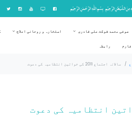
صوفی محمد شوکت علی قادری
استخارہ و روحانی اعلاج
ک
فارم
رابطہ
ع
/
سالانہ اجتماع 2011 کی خواتین انتظامیہ کی دعوت