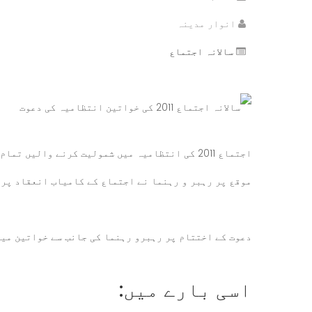
انوار مدینہ
سالانہ اجتماع
اجتماع 2011 کی انتظامیہ میں شمولیت کرنے وال
موقع پر رہبر و رہنما نے اجتماع کے کامیاب انعقاد پر 
دعوت کے اختتام پر رہبرو رہنما کی جانب سے خواتین می
اسی بارے میں: