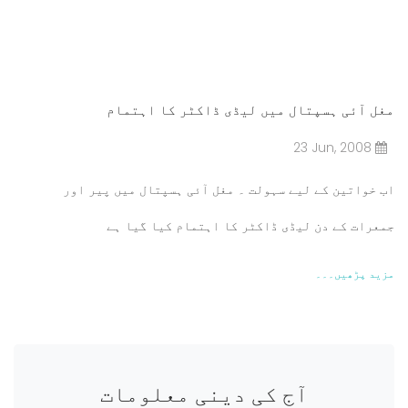
مغل آئی ہسپتال میں لیڈی ڈاکٹر کا اہتمام
23 Jun, 2008
اب خواتین کے لیے سہولت ۔ مغل آئی ہسپتال میں پیر اور
جمعرات کے دن لیڈی ڈاکٹر کا اہتمام کیا گیا ہے
مزید پڑھیں۔۔۔
آج کی دینی معلومات