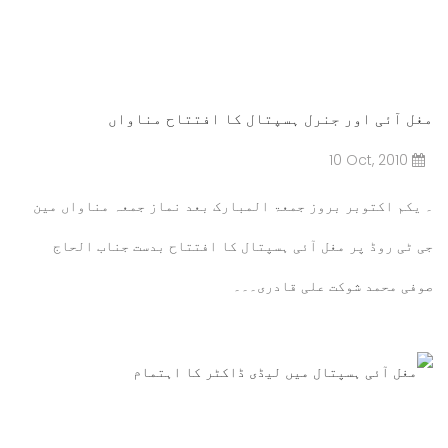
مغل آئی اور جنرل ہسپتال کا افتتاح مناواں
10 Oct, 2010
۔ یکم اکتوبر بروز جمعۃ المبارک بعد نماز جمعہ مناواں مین
جی ٹی روڈ پر مغل آئی ہسپتال کا افتتاح بدست جناب الحاج
صوفی محمد شوکت علی قادری۔۔۔
مزید پڑھیں۔۔۔