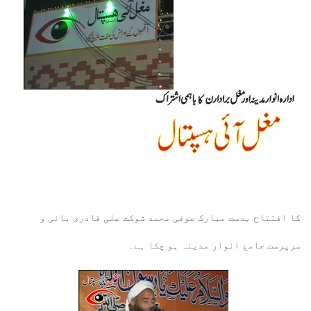
کا افتتاح بدست مبارک صوفی محمد شوکت علی قادری بانی و
سرپرست جامع انوار مدینہ ہو چکا ہے۔