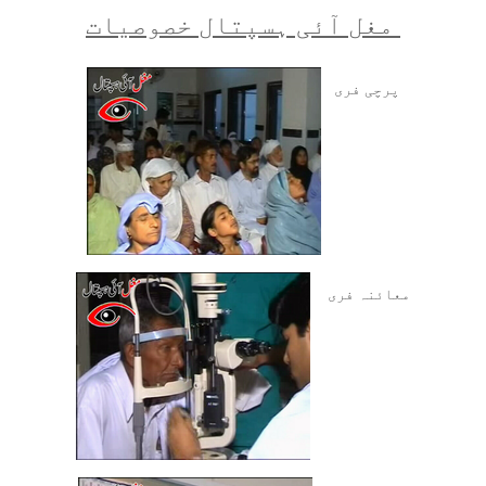
مغل آئی ہسپتال خصوصیات
پرچی فری
معائنہ فری