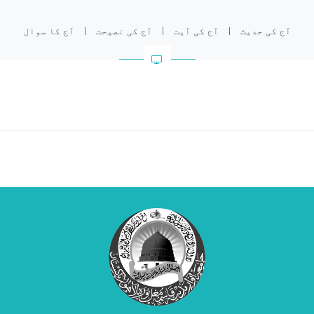
مزید پڑھیں۔۔۔
آج کی حدیث
|
آج کی آیت
|
آج کی نصیحت
|
آج کا سوال