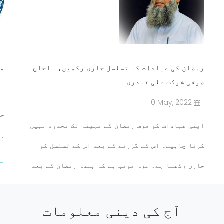
رمضان کی عبادات کا تسلسل جاری رکھیں، الحاج
ما
صوفی شوکت علی قادری
10 May, 2022
حض
اپنی عبادات کو صرف رمضان کے مہینہ تک محدود نہیں
رک
کرنا چاہیے۔ اس کے گزرنے کے بعد اس کے تسلسل کو
مز
جاری رکھنا ہے۔ مزہ توتب ہے کہ بندہ رمضان کے بعد
بھی ان عبادات کو قائم رکھے اور استقامت اختیار
کرے۔
آج کی دینی معلومات