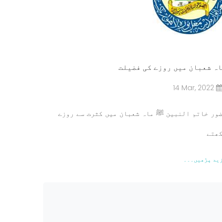
ہ شعبان میں روزے کی فضیلت
14 Mar, 2022
ور خاتم النبین ﷺ ماہ شعبان میں کثرت سے روزے
ھتے
ید پڑھیں۔۔۔