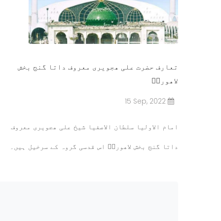
تعارف حضرت علی ھجویری معروف داتا گنج بخش
لاھوریؒ
15 Sep, 2022
امام الاولیا سلطان الاصفیا شیخ علی ھجویری معروف
داتا گنج بخش لاھوریؒ اس قدسی گروہ کے سرخیل ہیں۔
مزید پڑھیں۔۔۔