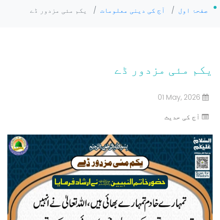
صفحۂ اول
/
آج کی دینی معلومات
/
یکم مئی مزدور ڈے
یکم مئی مزدور ڈے
01 May, 2026
آج کی حدیث