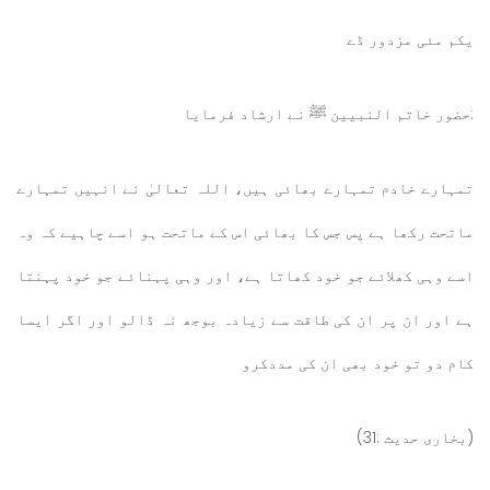
یکم مئی مزدور ڈے
:حضور خاتم النبيين ﷺ نے ارشاد فرمایا
تمہارے خادم تمہارے بھائی ہیں، اللہ تعالیٰ نے انہیں تمہارے
ماتحت رکھا ہے پس جس کا بھائی اس کے ماتحت ہو اسے چاہیے کہ وہ
اسے وہی کھلائے جو خود کھاتا ہے، اور وہی پہنائے جو خود پہنتا
ہے اور ان پر ان کی طاقت سے زیادہ بوجھ نہ ڈالو اور اگر ایسا
کام دو تو خود بھی ان کی مددکرو
(بخاری حدیث :31)