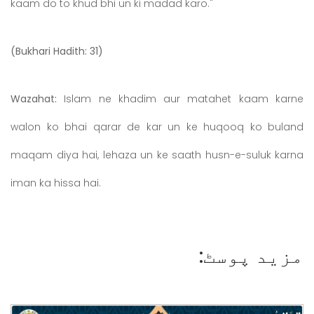
kaam do to khud bhi un ki madad karo."
(Bukhari Hadith: 31)
Wazahat:
Islam ne khadim aur matahet kaam karne
walon ko bhai qarar de kar un ke huqooq ko buland
maqam diya hai, lehaza un ke saath husn-e-suluk karna
iman ka hissa hai.
مزید پوسٹ: