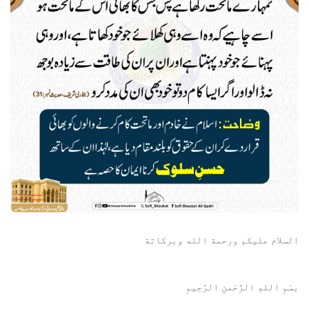
السلام عليكم ورحمة الله وبركاتة
بسْمِ اللهِ الرَّحْمنِ الرَّحِيمِ