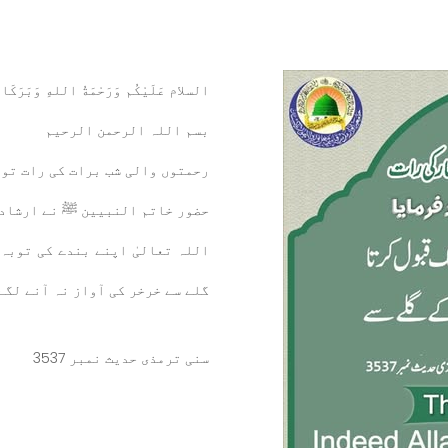
السلام عَلَيْكُم وَرَحْمَةُ اللهِ وَبَرَكَات
بسم اللہ الرحمن الرحيم
رحمتوں والی شب برات کی رات توب
حضور خاتم النبیین ﷺ نے ارشاد 
اللہ تعالیٰ اپنے بندے کی توبہ 
گلے سے خرخر کی آواز نہ آنے لگ
سنی ترمذی حدیث نمبر 3537