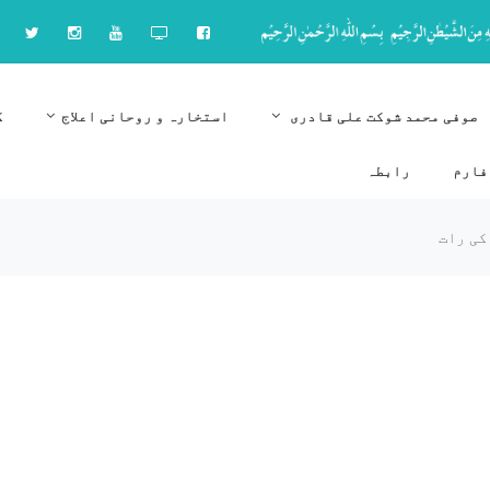
صوفی محمد شوکت علی قادری
استخارہ و روحانی اعلاج
ک
فارم
رابطہ
کی رات