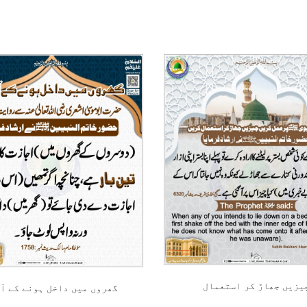
یزیں جھاڑ کر استعمال
گھروں میں داخل ہونے کے آ