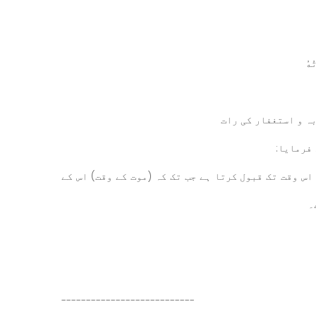
ُهُ
ہ و استغفار کی رات
فرمایا:
اس وقت تک قبول کرتا ہے جب تک کہ (موت کے وقت) اس کے
ے۔
---------------------------