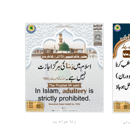
زنا حرام ہے
داب