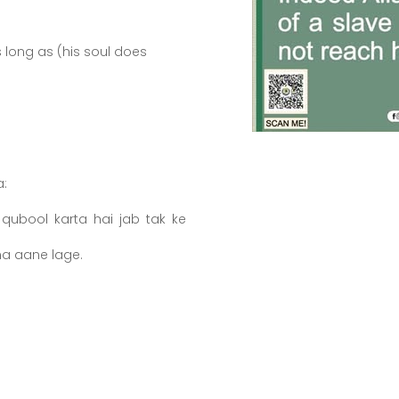
 long as (his soul does
Huzoor Khatam-un-Nabiyeen ﷺ ne irshad farmaya:
qubool karta hai jab tak ke
(maut ke waqt) uske galay se khar khar ki awaaz na aane lage.