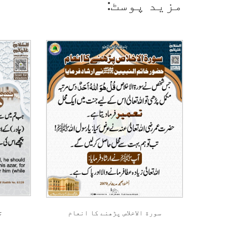
مزید پوسٹ:
چ
سورة الاخلاص پڑھنے کا انعام