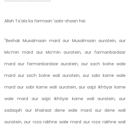
-----------------------
Allah Ta'ala ka farmaan 'aala-shaan hai:
"Beshak Musalmaan mard aur Musalmaan auratein, aur
Mo’min mard aur Mo’min auratein, aur farmanbardaar
mard aur farmanbardaar auratein, aur sach bolne wale
mard aur sach bolne wali auratein, aur sabr karne wale
mard aur sabr karne wali auratein, aur aajzi ikhtiyar karne
wale mard aur aajzi ikhtiyar karne wali auratein, aur
sadaqah aur khairaat dene wale mard aur dene wali
auratein, aur roza rakhne wale mard aur roza rakhne wali