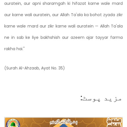
auratein, aur apni sharamgah ki hifazat karne wale mard
aur karne wali auratein, aur Allah Ta'ala ka bohot zyada zikr
karne wale mard aur zikr karne wali auratein — Allah Ta'ala
ne in sab ke liye bakhshish aur azeem ajar tayyar farma
rakha hai."
(Surah Al-Ahzaab, Ayat No. 35)
مزید پوسٹ: