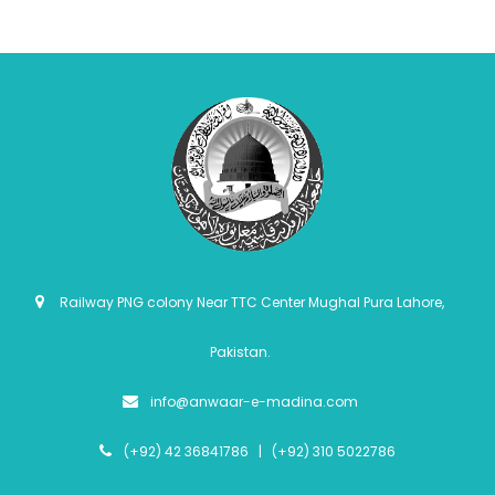
Railway PNG colony Near TTC Center Mughal Pura Lahore,
Pakistan.
info@anwaar-e-madina.com
(+92) 42 36841786 | (+92) 310 5022786