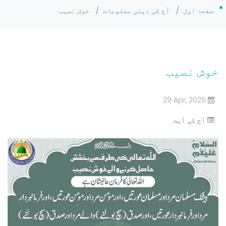
صفحۂ اول
/
آج کی دینی معلومات
/
خوش نصیب
خوش نصیب
29 Apr, 2025
آج کی آیت