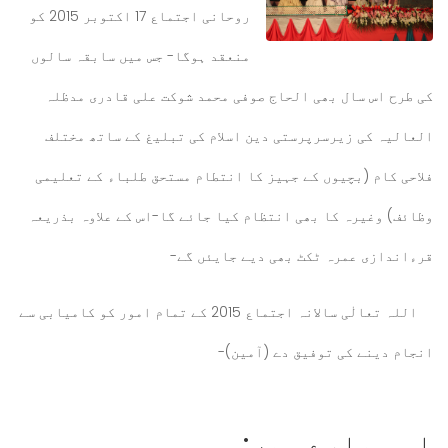
روحانی اجتماع 17 اکتوبر 2015 کو
منعقد ہوگا- جس میں سابقہ سالوں
کی طرح اس سال بھی الحاج صوفی محمد شوکت علی قادری مدظلہ
العالیہ کی زیرسرپرستی دین اسلام کی تبلیغ کے ساتھ مختلف
فلاحی کام (بچیوں کے جہیز کا انتطام مستحق طلباء کے تعلیمی
وظائف) وغیرہ کا بھی انتظام کیا جائے گا-اس کے علاوہ بذریعہ
قرءاندازی عمرہ ٹکٹ بھی دیے جایئں گے-
اللہ تعالٰی سالانہ اجتماع 2015 کے تمام امور کو کامیابی سے
انجام دینے کی توفیق دے (آمین)-
اسی بارے میں: