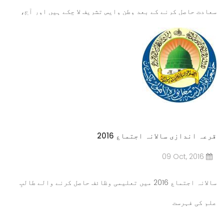
سعادت حاصل کرنے کے بعد وطن واپس تشریف لا چکے ہیں اور
آج،
14 مارچ 2024
کو جمعہ کا خطبہ ارشاد فرمائیں گے۔
مزید پڑھیں۔۔۔
قرعہ اندازی سالانہ اجتماع 2016
09 Oct, 2016
سالانہ اجتماع 2016 میں تعلیمی وظائف حاصل کرنے والے طالبِ
علم کی فہرست