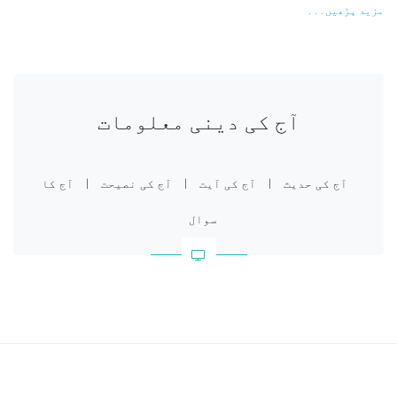
مزید پڑھیں۔۔۔
آج کی دینی معلومات
آج کی حدیث
|
آج کی آیت
|
آج کی نصیحت
|
آج کا
سوال