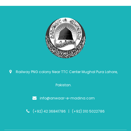
Railway PNG colony Near TTC Center Mughal Pura Lahore,
Pakistan.
info@anwaar-e-madina.com
(+92) 42 36841786 | (+92) 310 5022786