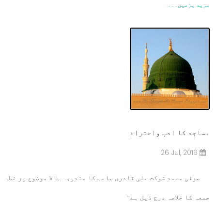
مزید پڑھیں۔۔۔
مساجد کا ادب واحترام
26 Jul, 2016
صوفی محمد شوکت علی قادری صاحب کا مندرجہ بالا موضوع پر خطبہ
جمعہ کا خلاصہ درج ذیل ہے-