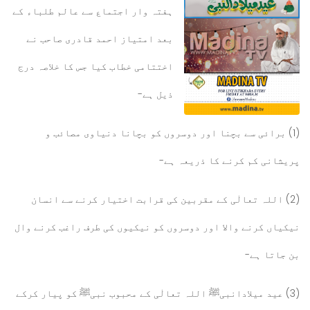
ہفتہ وار اجتماع سے عالم طلباء کے
بعد امتیاز احمد قادری صاحب نے
اختتامی خطاب کیا جس کا خلاصہ درج
ذیل ہے-
(1) برائی سے بچنا اور دوسروں کو بچانا دنیاوی مصائب و
پریشانی کم کرنے کا ذریعہ ہے-
(2) اللہ تعالٰی کے مقربین کی قرابت اختیار کرنے سے انسان
نیکیاں کرنے والا اور دوسروں کو نیکیوں کی طرف راغب کرنے وال
بن جاتا ہے-
(3) عید میلادانبی
ﷺ اللہ تعالٰی کے محبوب نبیﷺ کو پیار کرکے