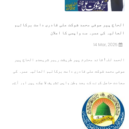
الحاج پیر صوفی محمد شوکت علی قادری دامت برکاتہم
العالیہ کی عمرہ سے واپسی کا اعلان
14 Mar, 2025
الحمد للہ!
قائد محترم پیر طریقت رہبر شریعت، الحاج پیر
صوفی محمد شوکت علی قادری دامت برکاتہم العالیہ
عمرہ کی
سعادت حاصل کرنے کے بعد وطن واپس تشریف لا چکے ہیں اور
آج،
14 مارچ 2024
کو جمعہ کا خطبہ ارشاد فرمائیں گے۔
مزید پڑھیں۔۔۔