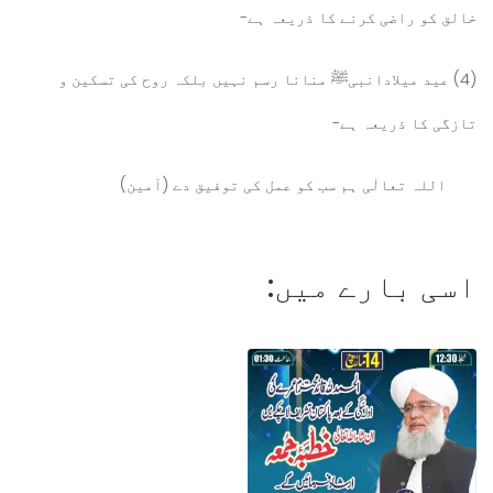
خالق کو راضی کرنے کا ذریعہ ہے-
(4)
عید میلادانبی
ﷺ منانا رسم نہیں بلکہ روح کی تسکین و
تازگی کا ذریعہ ہے-
اللہ تعالٰی ہم سب کو عمل کی توفیق دے (آمین)
اسی بارے میں: