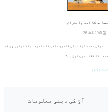
مساجد کا ادب واحترام
26 Jul, 2016
صوفی محمد شوکت علی قادری صاحب کا مندرجہ بالا موضوع پر خطبہ
جمعہ کا خلاصہ درج ذیل ہے-
مزید پڑھیں۔۔۔
آج کی دینی معلومات