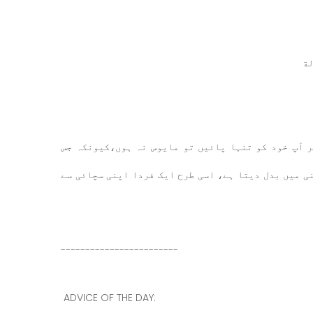
الة
ر آپ خود کو تنہا پائیں تو مایوس نہ ہوں،کیونکہ جس
ی میں بدل دیتا ہے، اسی طرح ایک فردا اپنی سچائی سے
------------------------
ADVICE OF THE DAY: