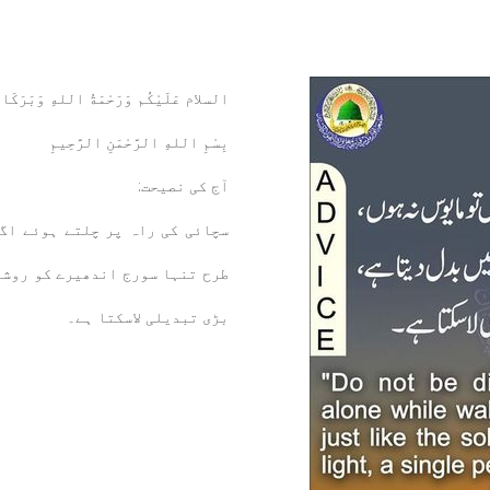
السلام عَلَيْكُم وَرَحْمَةُ اللهِ وَبَرَكَ
بِسْمِ اللهِ الرَّحْمَنِ الرَّحِيمِ
آج کی نصیحت:
سچائی کی راہ پر چلتے ہوئے اگ
طرح تنہا سورج اندھیرے کو روشن
بڑی تبدیلی لاسکتا ہے۔