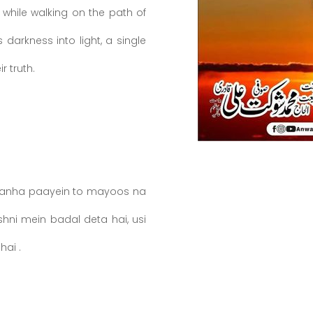
 while walking on the path of
s darkness into light, a single
person can bring about great change through their truth.
 tanha paayein to mayoos na
shni mein badal deta hai, usi
tarah ek fard apni sachai se bari tabdeeli la sakta hai.