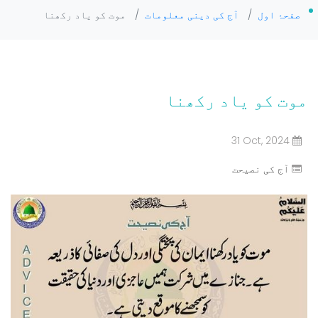
صفحۂ اول
/
آج کی دینی معلومات
/
موت کو یاد رکھنا
موت کو یاد رکھنا
31 Oct, 2024
آج کی نصیحت