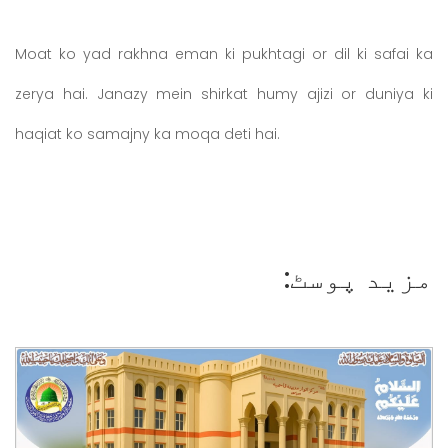
Moat ko yad rakhna eman ki pukhtagi or dil ki safai ka
zerya hai. Janazy mein shirkat humy ajizi or duniya ki
haqiat ko samajny ka moqa deti hai.
مزید پوسٹ: