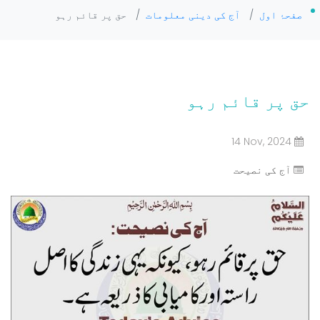
صفحۂ اول
/
آج کی دینی معلومات
/
حق پر قائم رہو
حق پر قائم رہو
14 Nov, 2024
آج کی نصیحت