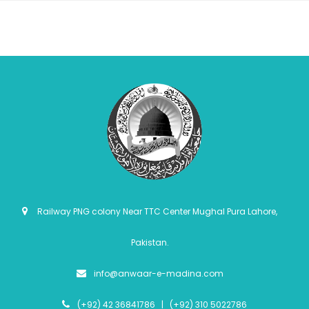
Railway PNG colony Near TTC Center Mughal Pura Lahore,
Pakistan.
info@anwaar-e-madina.com
(+92) 42 36841786 | (+92) 310 5022786