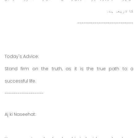
کا ذریعہ ہے۔
--------------------------
Today's Advice:
Stand firm on the truth, as it is the true path to a
successful life.
------------------
Aj ki Naseehat: