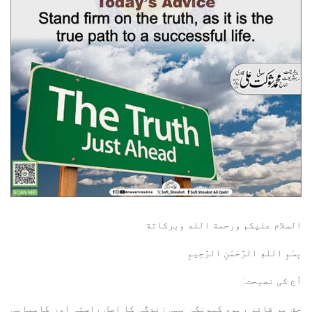
السلام عليكم ورحمة الله وبركاتة
بِسْمِ اللهِ الرَّحْمَنِ الرَّحِيمِ
آج کی نصیحت:
حق پر قائم رہو، کیونکہ یہی زندگی کا اصل راستہ اور کامیابی