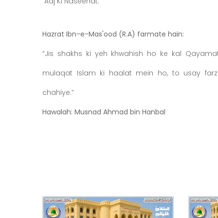
Aaj Ki Naseehat:
Hazrat Ibn-e-Mas'ood (R.A) farmate hain:
“Jis shakhs ki yeh khwahish ho ke kal Qayamat 
mulaqat Islam ki haalat mein ho, to usay far
chahiye.”
Hawalah: Musnad Ahmad bin Hanbal