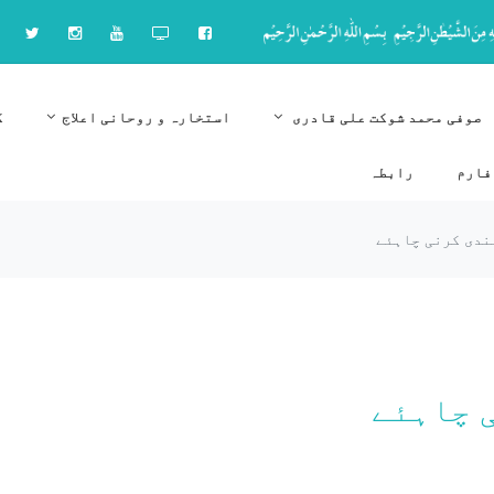
صوفی محمد شوکت علی قادری
استخارہ و روحانی اعلاج
ک
فارم
رابطہ
ندی کرنی چاہئے
 چاہئے