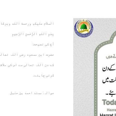
السلام عليكم ورحمة الله وبركا
بِسْمِ اللهِ الرَّحْمنِ الرَّحِيمِ
آج کی نصیحت:
حضرت ابن مسعود رضی اللہ تعالی
کے دن اللہ تعالی سے اس کی ملاق
کرنی چاہئے۔
حوالہ: مسند احمد بن حنبل