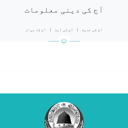
آج کی دینی معلومات
آج کی حدیث
|
آج کی آیت
|
آج کا سوال