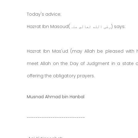
Today's advice:
Hazrat Ibn Masoud(رضی الله تعالى عنہ) says:
Hazrat Ibn Mas'ud (may Allah be pleased with 
meet Allah on the Day of Judgment in a state of
offering the obligatory prayers.
Musnad Ahmad bin Hanbal
---------------------------