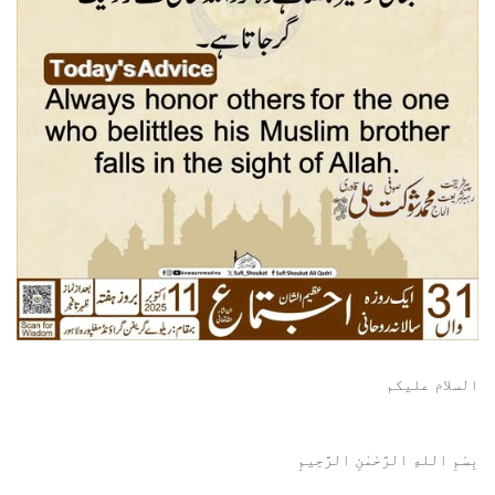
السلام عليكم
بِسْمِ اللهِ الرَّحْمٰنِ الرَّحِيمِ