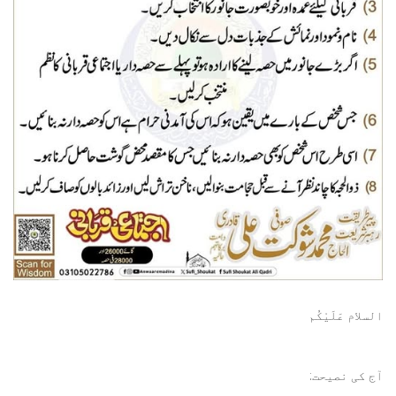
السلام عَلَيْكُم
آج کی نصیحت: