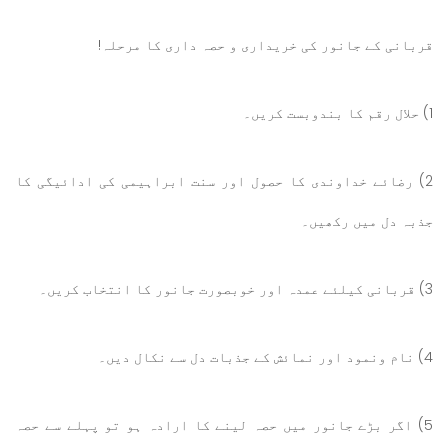
قربانی کے جانور کی خریداری و حصہ داری کا مرحلہ!
1) حلال رقم کا بندوبست کریں۔
2) رضائے خداوندی کا حصول اور سنت ابراہیمی کی ادائیگی کا
جذبہ دل میں رکھیں۔
3) قربانی کیلئے عمدہ اور خوبصورت جانور کا انتخاب کریں۔
4) نام ونمود اور نمائش کے جذبات دل سے نکال دیں۔
5) اگر بڑے جانور میں حصہ لینے کا ارادہ ہو تو پہلے سے حصہ