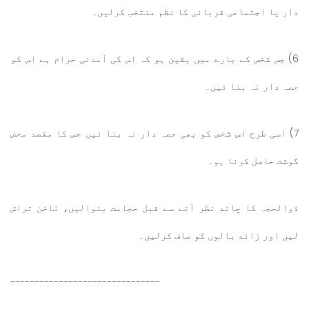
دار یا اجتماعی قربانی کا نظم منتخب کرلیں۔
6) جس شخص کے بارے میں یقین ہو کہ اس کی آمدنی حرام ہے اس کو
حصہ دار نہ بنا ئیں۔
7) اسی طرح اس شخص کو بھی حصہ دار نہ بنا ئیں جس کا مقصد محض
گوشت حاصل کرنا ہو۔
ذوالحجہ کا چاند نظر آنے سے قبل حجامت بنوالیں، ناخن تراش
لیں اور زائد بالوں کو صاف کرلیں۔
-------------------------------