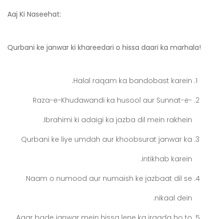
Aaj Ki Naseehat:
Qurbani ke janwar ki khareedari o hissa daari ka marhala!
Halal raqam ka bandobast karein.
Raza-e-Khudawandi ka husool aur Sunnat-e-
Ibrahimi ki adaigi ka jazba dil mein rakhein.
Qurbani ke liye umdah aur khoobsurat janwar ka
intikhab karein.
Naam o numood aur numaish ke jazbaat dil se
nikaal dein.
Agar bade janwar mein hissa lene ka iraada ho to