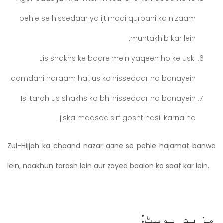
pehle se hissedaar ya ijtimaai qurbani ka nizaam
muntakhib kar lein.
Jis shakhs ke baare mein yaqeen ho ke uski
aamdani haraam hai, us ko hissedaar na banayein.
Isi tarah us shakhs ko bhi hissedaar na banayein
jiska maqsad sirf gosht hasil karna ho.
Zul-Hijjah ka chaand nazar aane se pehle hajamat banwa
lein, naakhun tarash lein aur zayed baalon ko saaf kar lein.
مزید پوسٹ: