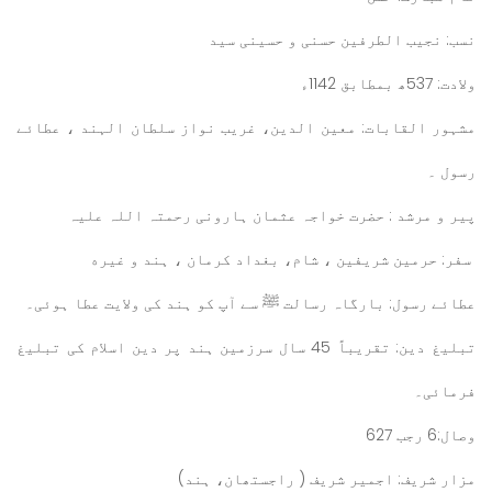
نسب: نجیب الطرفین حسنی و حسینی سید
ولادت: 537ھ بمطابق 1142ء
مشہور القابات: معین الدین، غریب نواز سلطان الہند ، عطائے
رسول ۔
پیر و مرشد : حضرت خواجہ عثمان ہارونی رحمتہ اللہ علیہ
سفر: حرمین شریفین ، شام، بغداد کرمان ، ہند و غیره
عطائے رسول: بارگاہ رسالت ﷺ سے آپ کو ہند کی ولایت عطا ہوئی۔
تبلیغ دین: تقریباً 45 سال سرزمین ہند پر دین اسلام کی تبلیغ
فرمائی۔
وصال:6 رجب 627
مزار شریف: اجمیر شریف ( راجستھان، ہند)