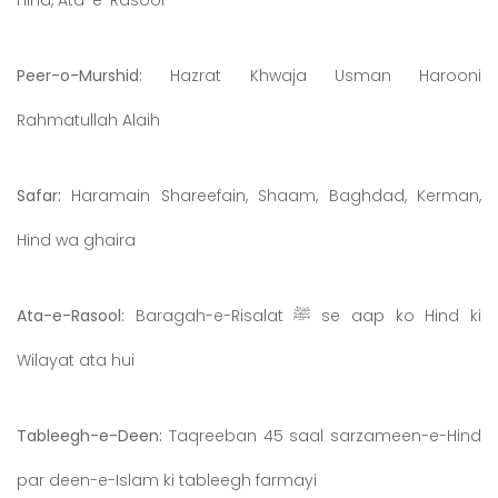
Hind, Ata-e-Rasool
Peer-o-Murshid:
Hazrat Khwaja Usman Harooni
Rahmatullah Alaih
Safar:
Haramain Shareefain, Shaam, Baghdad, Kerman,
Hind wa ghaira
Baragah-e-Risalat ﷺ se aap ko Hind ki
Ata-e-Rasool:
Wilayat ata hui
Tableegh-e-Deen:
Taqreeban 45 saal sarzameen-e-Hind
par deen-e-Islam ki tableegh farmayi