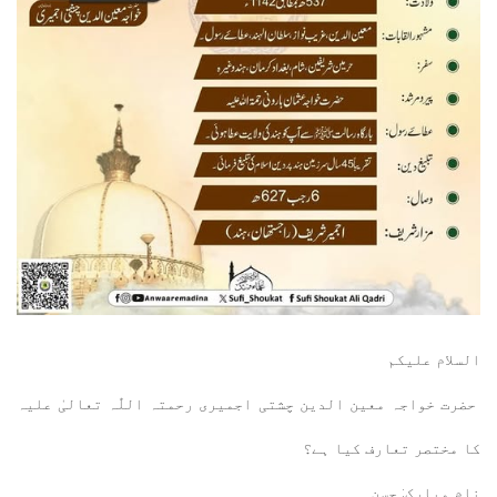
السلام عليكم
حضرت خواجہ معین الدین چشتی اجمیری رحمتہ اللّٰہ تعالیٰ علیہ
کا مختصر تعارف کیا ہے؟
نام مبارک: حسن