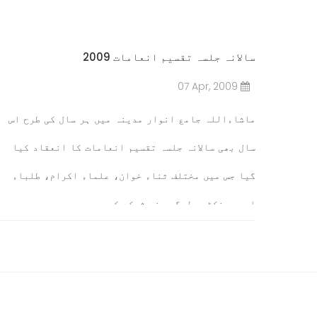
سالانہ جلسہ تقسیم انعامات 2009
07 Apr, 2009
ماشاءاللہ جامع انوار مدینہ میں ہر سال کی طرح اس
سال بھی سالانہ جلسہ تقسیم انعامات کا انعقاد کیا
گیا جس میں مختلف ثناء خوان، علماء اکرام، طلباء
اور سینکڑوں لوگوں نے شرکت کی۔
مزید پڑھیں۔۔۔