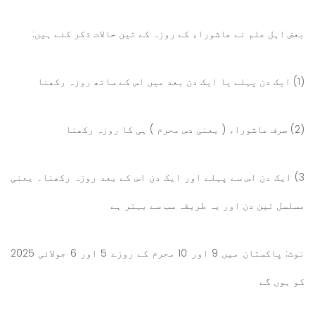
بعض اہل علم نے عاشوراء کے روزہ کے تین حالات ذکر کئے ہیں:
(1) ایک دن پہلے یا ایک دن بعد میں اس کے ساتھ روزہ رکھنا
(2) صرف عاشوراء ( یعنی دس محرم ) ہی کا روزہ رکھنا
3) ایک دن اس سے پہلے اور ایک دن اس کے بعد روزہ رکھنا۔ یعنی
مسلسل تین دن اور یہ طریقہ سب سے بہتر ہے
نوٹ: پاکستان میں 9 اور 10 محرم کے روزے 5 اور 6 جولائی 2025
کو ہوں گے