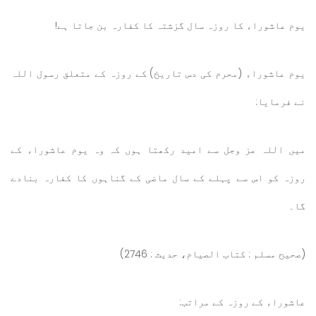
یوم عاشوراء کا روزہ سال گزشتہ کا کفارہ بن جاتا ہے!
یوم عاشوراء (محرم کی دس تاریخ) کے روزہ کے متعلق رسول اللہ
نے فرمایا:
میں اللہ عز وجل سے امید رکھتا ہوں کہ وہ یوم عاشوراء کے
روزہ کو اس سے پہلے کے سال ماضی کے گناہوں کا کفارہ بنادے
گا۔
(صحیح مسلم : کتاب الصیام، حدیث : 2746)
عاشوراء کے روزہ کے مراتب: