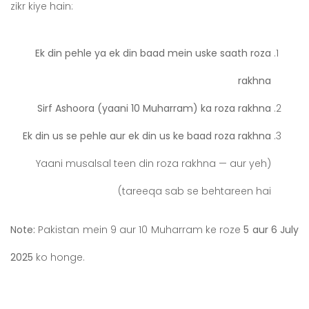
zikr kiye hain:
Ek din pehle ya ek din baad mein uske saath roza
rakhna
Sirf Ashoora (yaani 10 Muharram) ka roza rakhna
Ek din us se pehle aur ek din us ke baad roza rakhna
(Yaani musalsal teen din roza rakhna — aur yeh
tareeqa sab se behtareen hai)
Note:
Pakistan mein 9 aur 10 Muharram ke roze
5 aur 6 July
2025
ko honge.