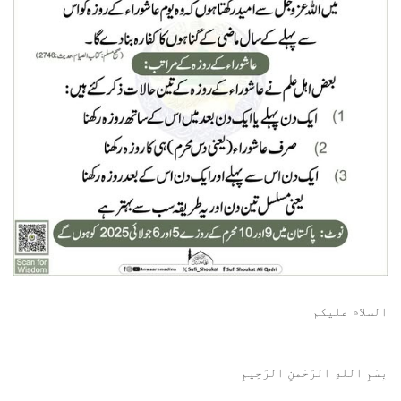
السلام عليكم
بِسْمِ اللهِ الرَّحْمنِ الرَّحِيمِ