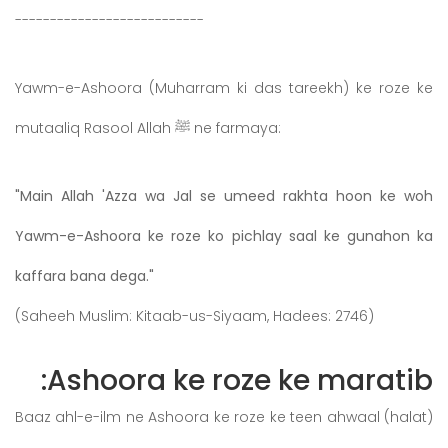
---------------------------
Yawm-e-Ashoora (Muharram ki das tareekh) ke roze ke
mutaaliq Rasool Allah ﷺ ne farmaya:
"Main Allah 'Azza wa Jal se umeed rakhta hoon ke woh
Yawm-e-Ashoora ke roze ko pichlay saal ke gunahon ka
kaffara bana dega."
(Saheeh Muslim: Kitaab-us-Siyaam, Hadees: 2746)
Ashoora ke roze ke maratib:
Baaz ahl-e-ilm ne Ashoora ke roze ke teen ahwaal (halat)