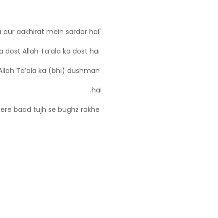
"Ae Ali! Tu duniya aur aakhirat mein sardar hai.
Tera dost mera dost hai, aur mera dost Allah Ta’ala ka dost hai.
llah Ta’ala ka (bhi) dushman
hai.
Aur halaakat hai us ke liye jo mere baad tujh se bughz rakhe."