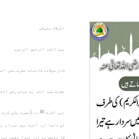
السلام عليكم
بسم الله الرحمن الرحيم
شان مولائے کائنات حضرت علی المر
حضرت عبد اللہ بن عباس رضی اللہ
نبی اکرم
ﷺ
نے (حضرت علی کرم ا
تو دنیا اور آخرت میں سردار ہے
کا دوست ہے اور تیرا دشمن میرا