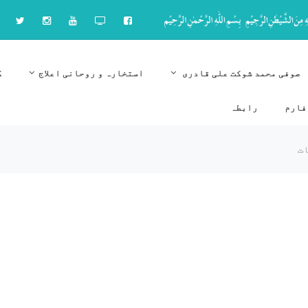
صوفی محمد شوکت علی قادری
استخارہ و روحانی اعلاج
ک
فارم
رابطہ
ات