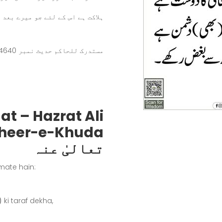
ہلاکت ہے اس کے لئے جو میرے بعد 
مستدرک للحاکم حدیث نمبر 4640
t – Hazrat Ali
تعالیٰ عنہ
mate hain:
)
ki taraf dekha,