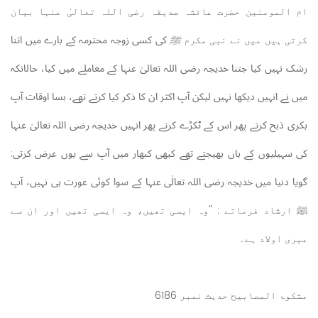
ام المومنین حضرت عائشہ صدیقہ رضی اللہ تعالیٰ عنہا بیان
کرتی ہیں میں نے نبی مکرم
ﷺ
کی کسی زوجہ محترمہ کے بارے میں اتنا
رشک نہیں کیا جتنا خدیجہ رضی اللہ تعالیٰ عنہا کے معاملے میں کیا، حالانکہ
میں نے انہیں دیکھا نہیں لیکن آپ اکثر ان کا ذکر کیا کرتے تھے، بسا اوقات آپ
بکری ذبح کرتے پھر اس کے ٹکڑے کرتے پھر انہیں خدیجہ رضی اللہ تعالیٰ عنہا
کی سہیلیوں کے ہاں بھیجتے تھے کبھی کبھار میں آپ سے یوں عرض کرتی:
گویا دنیا میں خدیجہ رضی اللہ تعالٰی عنہا کے سوا کوئی عورت ہی نہیں، آپ
ﷺ
ارشاد فرماتے : "وہ ایسی تھیں، وہ ایسی تھیں اور ان سے
میری اولاد ہے۔
مشکوۃ المصابیح حدیث نمبر 6186