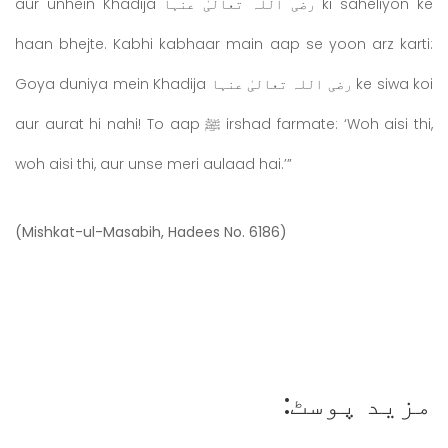
aur unhein Khadija رضی اللہ تعالیٰ عنہا ki saheliyon ke
haan bhejte. Kabhi kabhaar main aap se yoon arz karti:
Goya duniya mein Khadija رضی اللہ تعالیٰ عنہا ke siwa koi
aur aurat hi nahi! To aap ﷺ irshad farmate: ‘Woh aisi thi,
woh aisi thi, aur unse meri aulaad hai.’”
(Mishkat-ul-Masabih, Hadees No. 6186)
مزید پوسٹ: