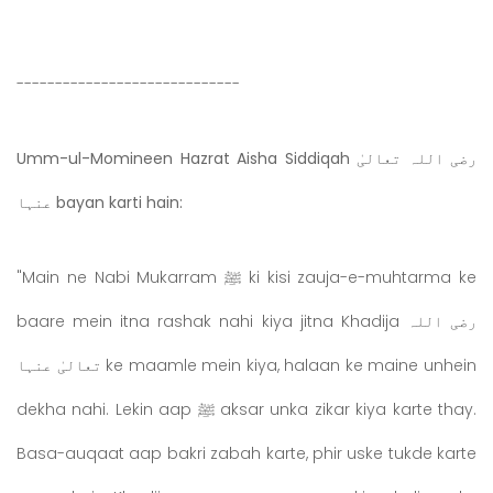
-----------------------------
Umm-ul-Momineen Hazrat Aisha Siddiqah رضی اللہ تعالیٰ
عنہا bayan karti hain:
"Main ne Nabi Mukarram ﷺ ki kisi zauja-e-muhtarma ke
baare mein itna rashak nahi kiya jitna Khadija رضی اللہ
تعالیٰ عنہا ke maamle mein kiya, halaan ke maine unhein
dekha nahi. Lekin aap ﷺ aksar unka zikar kiya karte thay.
Basa-auqaat aap bakri zabah karte, phir uske tukde karte