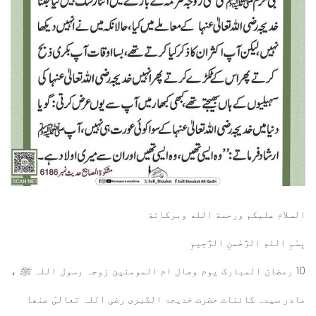
السلام عليكم ورحمة الله وبركاتة
بِسْمِ اللهِ الرَّحْمنِ الرَّحِيمِ
10 رمضان المبارک یوم وصال ام المومنین زوجہ رسول اللہ
ﷺ
،
مادر سیدہ کائنات حضرت خدیجۃ الکبری رضی اللہ تعالیٰ عنھا