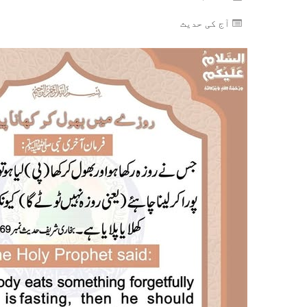
آج کی حدیث