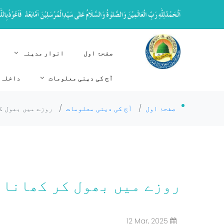
صفحۂ اول
انوار مدینہ
آج کی دینی معلومات
داخلہ 
صفحۂ اول
/
آج کی دینی معلومات
/
روزے میں بھول ک
روزے میں بھول کر کھانا 
12 Mar, 2025