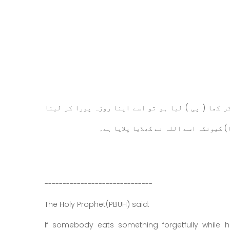
ر کھا ( پی ) لیا ہو تو اسے اپنا روزہ پورا کر لینا
) کیونکہ اسے اللہ نے کھلایا پلایا ہے۔
------------------------------
The Holy Prophet(PBUH) said:
If somebody eats something forgetfully while h