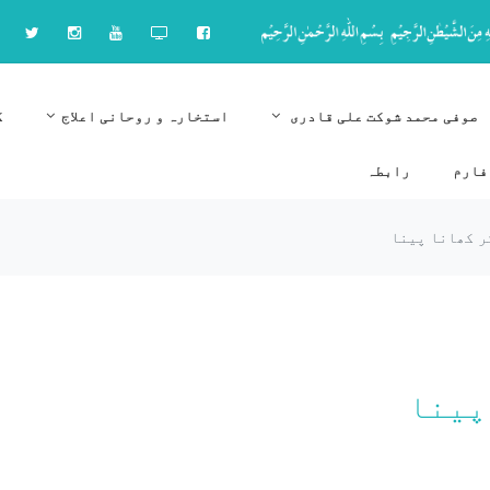
صوفی محمد شوکت علی قادری
استخارہ و روحانی اعلاج
ک
فارم
رابطہ
ر کھانا پینا
پینا