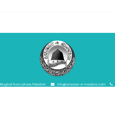
Mughal Pura Lahore, Pakistan.
info@anwaar-e-madina.com
Policy:
Disclaimer
Term of usage