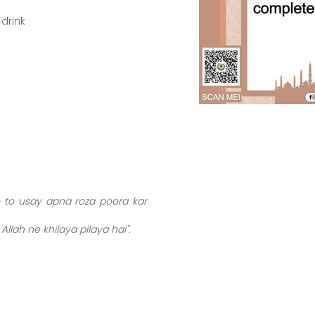
drink
lena chahiye (yaani roza nahi tooty ga), kyunki usay Allah ne khilaya pilaya hai."