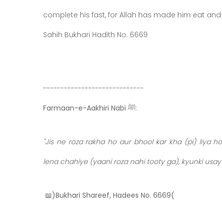
complete his fast, for Allah has made him eat and 
Sahih Bukhari Hadith No. 6669
-----------------------------
Farmaan-e-Aakhiri Nabi ﷺ:
"Jis ne roza rakha ho aur bhool kar kha (pi) liya ho to usay apna roza poora kar
📖
(Bukhari Shareef, Hadees No. 6669)