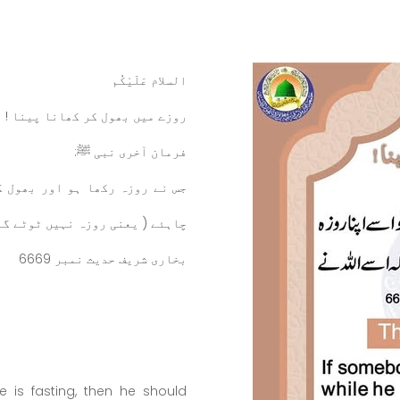
السلام عَلَيْكُم
روزے میں بھول کر کھانا پینا !
فرمان آخری نبی
ﷺ
:
جس نے روزہ رکھا ہو اور بھول ک
چاہئے ( یعنی روزہ نہیں ٹوٹے گا
بخاری شریف حدیث نمبر 6669
e is fasting, then he should