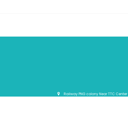
Railway PNG colony Near TTC Center 
© Anwaar-e-madina IT Council 2026
Privacy 