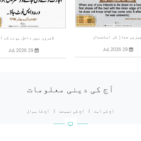
یزیں جھاڑ کر استعمال
گھروں میں داخل ہونے کے آ
29 Jul, 2026
29 Jul, 2026
آج کی دینی معلومات
آج کی آیت
|
آج کی نصیحت
|
آج کا سوال