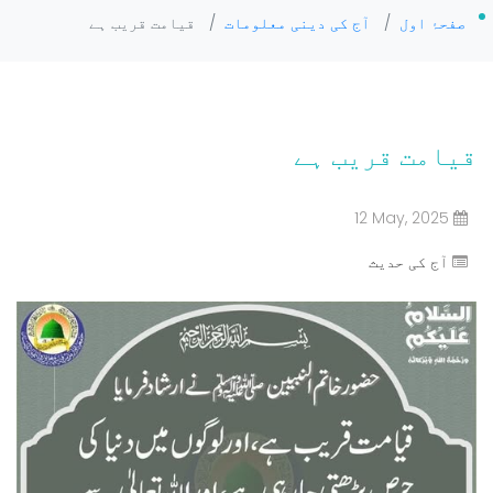
صفحۂ اول
/
آج کی دینی معلومات
/
قیامت قریب ہے
قیامت قریب ہے
12 May, 2025
آج کی حدیث