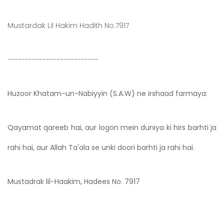
Mustardak Lil Hakim Hadith No.7917
--------------------------
Huzoor Khatam-un-Nabiyyin (S.A.W) ne irshaad farmaya:
Qayamat qareeb hai, aur logon mein duniya ki hirs barhti ja
rahi hai, aur Allah Ta'ala se unki doori barhti ja rahi hai.
Mustadrak lil-Haakim, Hadees No. 7917