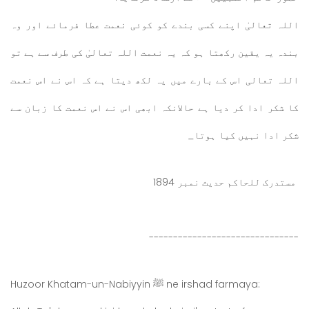
اللہ تعالیٰ اپنے کسی بندے کو کوئی نعمت عطا فرمائے اور وہ
بندہ یہ یقین رکھتا ہو کہ یہ نعمت اللہ تعالیٰ کی طرف سے ہے تو
اللہ تعالی اس کے بارے میں یہ لکھ دیتا ہے کہ اس نے اس نعمت
کا شکر ادا کر دیا ہے حالانکہ ابھی اس نے اس نعمت کا زبان سے
شکر ادا نہیں کیا ہوتا_
مستدرک للحاکم حدیث نمبر 1894
-------------------------------
Huzoor Khatam-un-Nabiyyin ﷺ ne irshad farmaya: