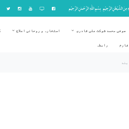
صوفی محمد شوکت علی قادری
استخارہ و روحانی اعلاج
ک
فارم
رابطہ
بند