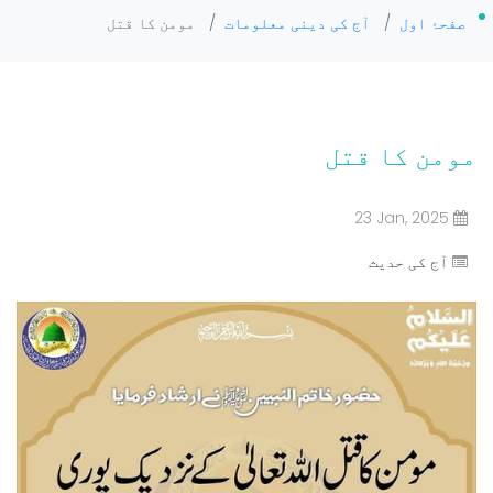
صفحۂ اول
/
آج کی دینی معلومات
/
مومن کا قتل
مومن کا قتل
23 Jan, 2025
آج کی حدیث