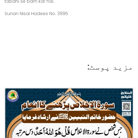
tabahi se barh kar hai.
Sunan Nisai Hadees No. 3995
مزید پوسٹ: