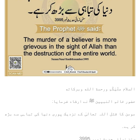
السلام علَيْكُم ورحمة الله وبركاته
حضور خاتم النبیین ﷺ نے ارشاد فرمایا:
مومن کا قتل اللہ تعالیٰ کے نزدیک پوری دنیا کی تباہی سے بڑھ
کر ہے۔
سنن نسائی حدیث نمبر 3995