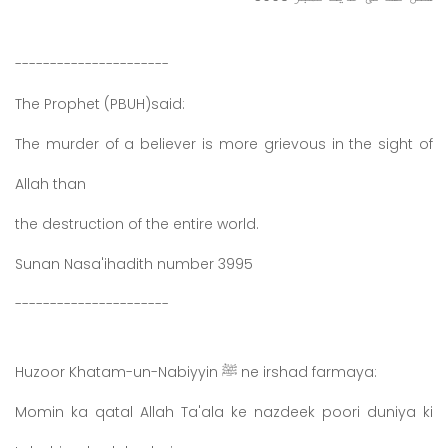
----------------------
The Prophet (PBUH)said:
The murder of a believer is more grievous in the sight of
Allah than
the destruction of the entire world.
Sunan Nasa'ihadith number 3995
----------------------
Huzoor Khatam-un-Nabiyyin ﷺ ne irshad farmaya:
Momin ka qatal Allah Ta'ala ke nazdeek poori duniya ki