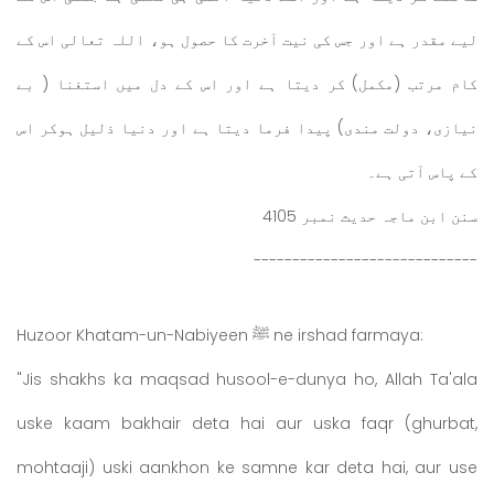
لیے مقدر ہے اور جس کی نیت آخرت کا حصول ہو، اللہ تعالی اس کے
کام مرتب (مکمل) کر دیتا ہے اور اس کے دل میں استغنا ( بے
نیازی، دولت مندی) پیدا فرما دیتا ہے اور دنیا ذلیل ہوکر اس
کے پاس آتی ہے۔
سنن ابن ماجہ حدیث نمبر 4105
-----------------------------
Huzoor Khatam-un-Nabiyeen ﷺ ne irshad farmaya:
"Jis shakhs ka maqsad husool-e-dunya ho, Allah Ta'ala
uske kaam bakhair deta hai aur uska faqr (ghurbat,
mohtaaji) uski aankhon ke samne kar deta hai, aur use