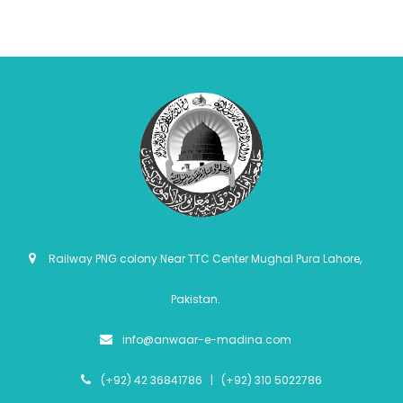
Railway PNG colony Near TTC Center Mughal Pura Lahore,
Pakistan.
info@anwaar-e-madina.com
(+92) 42 36841786 | (+92) 310 5022786