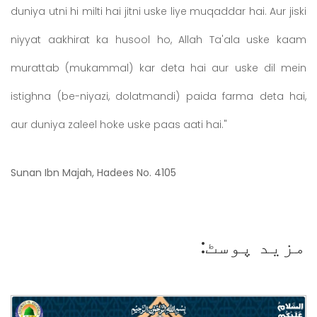
duniya utni hi milti hai jitni uske liye muqaddar hai. Aur jiski
niyyat aakhirat ka husool ho, Allah Ta'ala uske kaam
murattab (mukammal) kar deta hai aur uske dil mein
istighna (be-niyazi, dolatmandi) paida farma deta hai,
aur duniya zaleel hoke uske paas aati hai."
Sunan Ibn Majah, Hadees No. 4105
مزید پوسٹ: