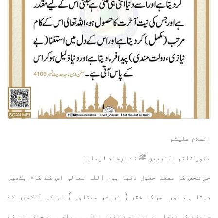
السلام عليكم
حضور خاتم النبيين ﷺ نے ارشاد فرمایا:
جس شخص کا مقصد حصول دنیا ہو، اللہ تعالیٰ اس کے کام بکھیر
دیتا ہے اور اس کا فقر ( غربت، محتاجی ) اس کی آنکھوں کے
سامنے کر دیتا ہے اور اسے دنیا اتنی ہی ملتی ہے جتنی اس کے