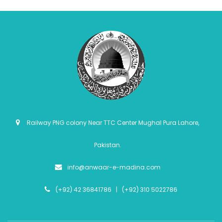
Railway PNG colony Near TTC Center Mughal Pura Lahore,
Pakistan.
info@anwaar-e-madina.com
(+92) 42 36841786 | (+92) 310 5022786