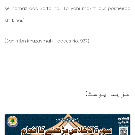
se namaz ada karta hai. To yahi makhfi aur posheeda
shirk hai."
(Sahih Ibn Khuzaymah, Hadees No. 937)
مزید پوسٹ: