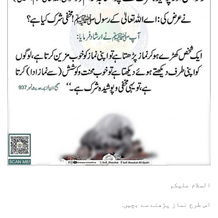
السلام عليكم
اس طرح نماز پڑھنے سے بچیں: