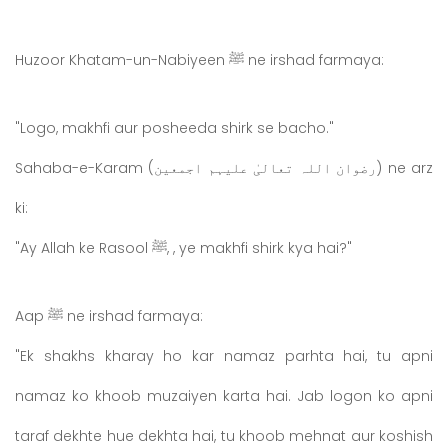
Huzoor Khatam-un-Nabiyeen ﷺ ne irshad farmaya:
"Logo, makhfi aur posheeda shirk se bacho."
Sahaba-e-Karam (رضوان اللہ تعالیٰ علیہم اجمعین) ne arz
ki:
"Ay Allah ke Rasool ﷺ, , ye makhfi shirk kya hai?"
Aap ﷺ ne irshad farmaya:
"Ek shakhs kharay ho kar namaz parhta hai, tu apni
namaz ko khoob muzaiyen karta hai. Jab logon ko apni
taraf dekhte hue dekhta hai, tu khoob mehnat aur koshish