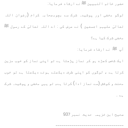
حضور خاتم النبیین ﷺ نے ارشاد فرمایا:
لوگو مخفی اور پوشیدہ شرک سے بچو،صحابہ کرام (رضوان اللہ
تعالیٰ علیہم اجمعین ) نے عرض کی : اے اللہ تعالیٰ کے رسول ﷺ
مخفی شرک کیا ہے؟
آپ ﷺ نے ارشاد فرمایا:
ایک شخص کھڑے ہو کر نماز پڑھتا ہے تو اپنی نماز کو خوب مزین
کرتا ہے ، لوگوں کو اپنی طرف دیکھتے ہوئے دیکھتا ہے تو خوب
محنت و کوشش (سے نماز ادا) کرتا ہے، تو یہی مخفی و پوشیدہ شرک
ہے ۔
صحیح ابن خزیمہ حدیث نمبر 937
----------------------------------