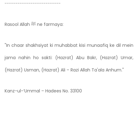
--------------------------
Rasool Allah ﷺ ne farmaya:
"In chaar shakhsiyat ki muhabbat kisi munaafiq ke dil mein
jama nahin ho sakti: (Hazrat) Abu Bakr, (Hazrat) Umar,
(Hazrat) Usman, (Hazrat) Ali – Razi Allah Ta'ala Anhum."
Kanz-ul-‘Ummal – Hadees No. 33100