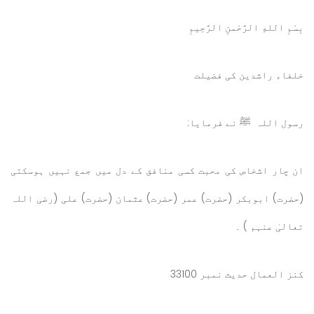
بِسْمِ اللهِ الرَّحْمنِ الرَّحِيمِ
خلفاء راشدین کی فضیلت
رسول اللہ
ﷺ
نے فرمایا:
ان چار اشخاص کی محبت کسی منافق کے دل میں جمع نہیں ہوسکتی
(حضرت) ابوبکر (حضرت) عمر (حضرت) عثمان (حضرت) علی (رضی اللہ
تعالیٰ عنہم ) ۔
کنز العمال حدیث نمبر 33100