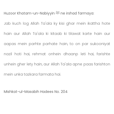
Huzoor Khatam-un-Nabiyyin ﷺ ne irshad farmaya:
Jab kuch log Allah Ta'ala ky kisi ghar mein ikattha hote
hain aur Allah Ta'ala ki kitaab ki tilawat karte hain aur
aapas mein parhte parhate hain, to on par sukooniyat
nazil hoti hai, rehmat onhein dhaanp leti hai, farishte
unhein gher lety hain, aur Allah Ta'ala apne paas farishton
mein unka tazkara farmata hai.
Mishkat-ul-Masabih Hadees No. 204