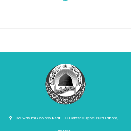
Railway PNG colony Near TTC Center Mughal Pura Lahore,