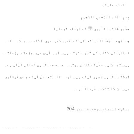
السلام عليكم
بِسمِ اللهِ الرَّحْمنِ الرَّحِيمِ
حضور خاتم النبین ﷺ نے ارشاد فرمایا
جب کچھ لوگ اللہ تعالی کے کسی گھر میں اکٹھے ہو کر اللہ
تعالیٰ کی کتاب کی تلاوت کرتے ہیں اور آپس میں پڑھتے پڑھاتے
ہیں تو ان پر سکینت نازل ہوتی ہے، رحمت انہیں ڈھانپ لیتی ہے،
فرشتے انہیں گھیر لیتے ہیں اور اللہ تعالیٰ اپنے پاس فرشتوں
میں ان کا تذکرہ فرماتا ہے۔
مشکوۃ المصابیح حدیث نمبر 204
------------------------------------------