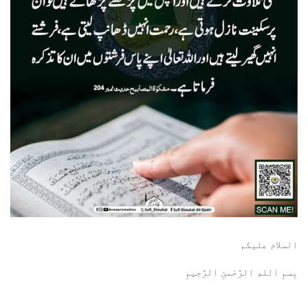
السلام عليكم
بِسمِ اللهِ الرَّحْمنِ الرَّحِيمِ