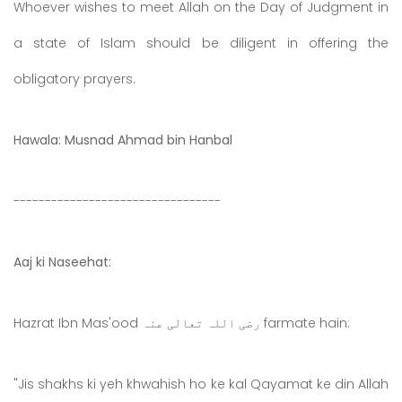
Whoever wishes to meet Allah on the Day of Judgment in
a state of Islam should be diligent in offering the
obligatory prayers.
Hawala: Musnad Ahmad bin Hanbal
---------------------------------
Aaj ki Naseehat:
Hazrat Ibn Mas'ood رضی اللہ تعالی عنہ farmate hain:
"Jis shakhs ki yeh khwahish ho ke kal Qayamat ke din Allah