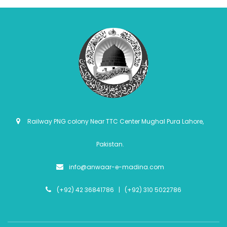
Railway PNG colony Near TTC Center Mughal Pura Lahore,
Pakistan.
info@anwaar-e-madina.com
(+92) 42 36841786 | (+92) 310 5022786