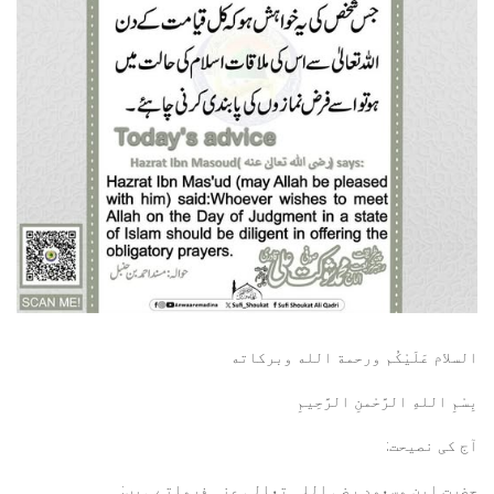
السلام عَلَيْكُم ورحمة الله وبركاته
بِسْمِ اللهِ الرَّحْمنِ الرَّحِيمِ
آج کی نصیحت:
حضرت ابن مسعود رضی اللہ تعالی عنہ فرماتے ہیں: