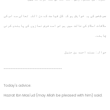
جس شخص کی یہ خواہش ہو کہ کل قیامت کے دن اللہ تعالی سے اس کی
ملاقات اسلام کی حالت میں ہو تو اسے فرض نمازوں کی پابندی کرنی
چاہئے۔
حوالہ: مسند احمد بن حنبل
----------------------------------
Today's advice:
Hazrat Ibn Mas'ud (may Allah be pleased with him) said: