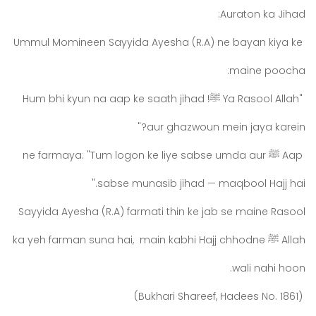
Auraton ka Jihad:
Ummul Momineen Sayyida Ayesha (R.A) ne bayan kiya ke
maine poocha:
"Ya Rasool Allah ﷺ! Hum bhi kyun na aap ke saath jihad
aur ghazwoun mein jaya karein?"
Aap ﷺ ne farmaya: "Tum logon ke liye sabse umda aur
sabse munasib jihad — maqbool Hajj hai."
Sayyida Ayesha (R.A) farmati thin ke jab se maine Rasool
Allah ﷺ ka yeh farman suna hai, main kabhi Hajj chhodne
wali nahi hoon.
(Bukhari Shareef, Hadees No. 1861)