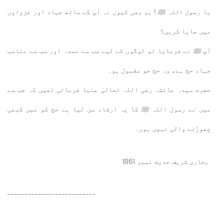
یا رسول اللہ
ﷺ
! ہم بھی کیوں نہ آپ کے ساتھ جہاد اور غزواوں
میں جایا کریں؟
آپ
ﷺ
نے فرمایا تم لوگوں کے لیے سب سے عمدہ اور سب سے مناسب
جہاد حج ہے، وہ حج جو مقبول ہو۔
حضرت سیدہ عائشہ رضی اللہ تعالیٰ عنہا فرماتی تھیں کہ جب سے
میں نے رسول اللہ
ﷺ
کا یہ ارشاد سن لیا ہے حج کو میں کبھی
چھوڑنے والی نہیں ہوں۔
بخاری شریف حدیث نمبر 1861
--------------------------