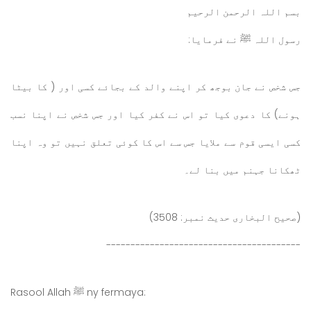
بسم اللہ الرحمن الرحيم
رسول اللہ ﷺ نے فرمایا:
جس شخص نے جان بوجھ کر اپنے والد کے بجائے کسی اور ( کا بیٹا
ہونے) کا دعوی کیا تو اس نے کفر کیا اور جس شخص نے اپنا نسب
کسی ایسی قوم سے ملایا جس سے اس کا کوئی تعلق نہیں تو وہ اپنا
ٹھکانا جہنم میں بنا لے۔
(صحیح البخاری حدیث نمبر: 3508)
----------------------------------------
Rasool Allah ﷺ ny fermaya: