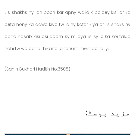
Jis shakhs ny jan poch kar apny walid k bajaey kisi or ka
beta hony ka dawa kiya tw ic ny kofar kiya or jis shaks ny
apna nasab kisi asi qoom sy milaya jis sy ic ka koi taluq
nahi tw wo apna thikana jahanum mein bana ly.
(Sahih Bukhari Hadith No:3508)
مزید پوسٹ: