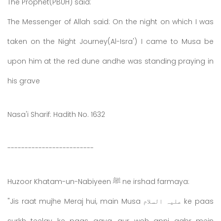
The Prophet(PBUH) said:
The Messenger of Allah said: On the night on which I was
taken on the Night Journey(Al-Isra') I came to Musa be
upon him at the red dune andhe was standing praying in
his grave
Nasa'i Sharif: Hadith No. 1632
-------------------------
Huzoor Khatam-un-Nabiyeen ﷺ ne irshad farmaya:
"Jis raat mujhe Meraj hui, main Musa علیہ السلام ke paas