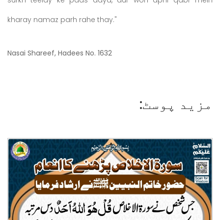
surkh teelay ke paas aaya, aur woh apni qabr mein
kharay namaz parh rahe thay."
Nasai Shareef, Hadees No. 1632
مزید پوسٹ: