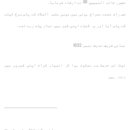
حضور خاتم النبیین ﷺ نے ارشاد فرمایا:
جس رات مجھے معراج ہوئی میں موسیٰ علیہ السلام کے پاس سرخ ٹیلے
کے پاس آیا اور وہ کھڑے اپنی قبر میں نماز پڑھ رہے تھے۔
نسائی شریف حدیث نمبر 1632
نوٹ: اس حدیث سے معلوم ہوا کہ انبیاء کرام اپنی قبروں میں
زندہ ہیں
--------------------------