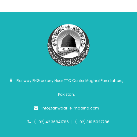
Railway PNG colony Near TTC Center Mughal Pura Lahore,
Pakistan.
info@anwaar-e-madina.com
(+92) 42 36841786 | (+92) 310 5022786