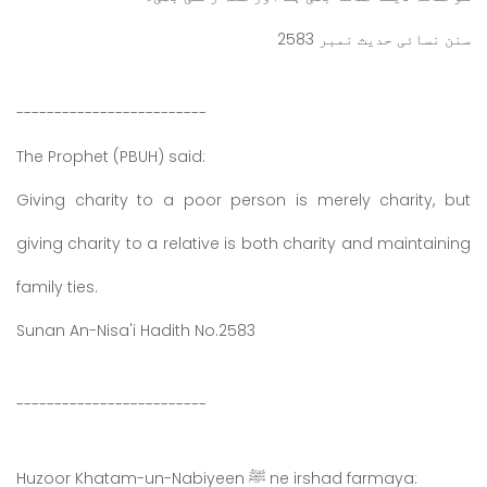
سنن نسائی حدیث نمبر 2583
-------------------------
The Prophet (PBUH) said:
Giving charity to a poor person is merely charity, but
giving charity to a relative is both charity and maintaining
family ties.
Sunan An-Nisa'i Hadith No.2583
-------------------------
Huzoor Khatam-un-Nabiyeen ﷺ ne irshad farmaya: