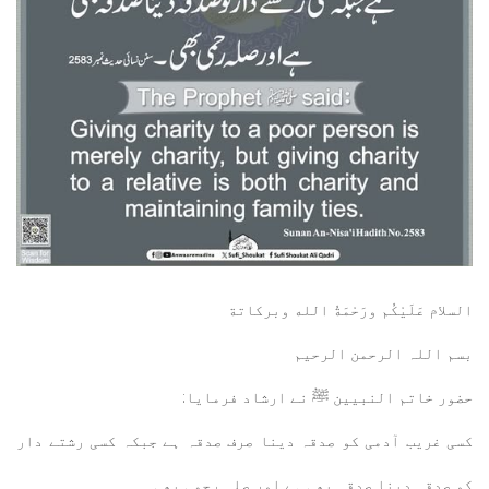
السلام عَلَيْكُم ورَحْمَةُ الله وبركاتة
بسم اللہ الرحمن الرحيم
حضور خاتم النبیین ﷺ نے ارشاد فرمایا:
کسی غریب آدمی کو صدقہ دینا صرف صدقہ ہے جبکہ کسی رشتے دار
کو صدقہ دینا صدقہ بھی ہے اور صلہ رحمی بھی۔