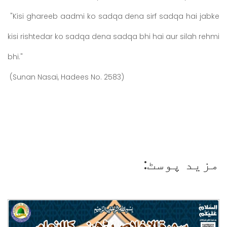
"Kisi ghareeb aadmi ko sadqa dena sirf sadqa hai jabke
kisi rishtedar ko sadqa dena sadqa bhi hai aur silah rehmi
bhi."
(Sunan Nasai, Hadees No. 2583)
مزید پوسٹ: